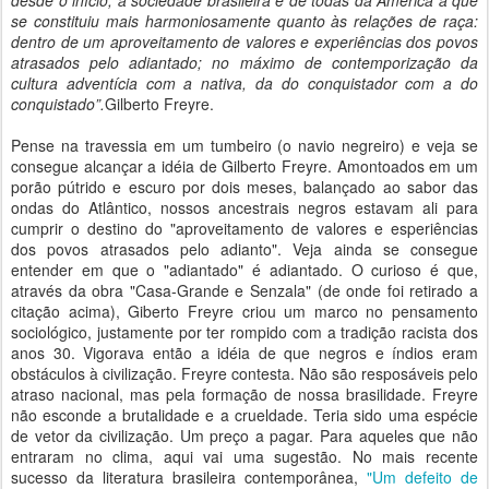
desde o início, a sociedade brasileira é de todas da América a que
se constituiu mais harmoniosamente quanto às relações de raça:
dentro de um aproveitamento de valores e experiências dos povos
atrasados pelo adiantado; no máximo de contemporização da
cultura adventícia com a nativa, da do conquistador com a do
conquistado”.
Gilberto Freyre.
Pense na travessia em um tumbeiro (o navio negreiro) e veja se
consegue alcançar a idéia de Gilberto Freyre. Amontoados em um
porão pútrido e escuro por dois meses, balançado ao sabor das
ondas do Atlântico, nossos ancestrais negros estavam ali para
cumprir o destino do "aproveitamento de valores e esperiências
dos povos atrasados pelo adianto". Veja ainda se consegue
entender em que o "adiantado" é adiantado. O curioso é que,
através da obra "Casa-Grande e Senzala" (de onde foi retirado a
citação acima), Giberto Freyre criou um marco no pensamento
sociológico, justamente por ter rompido com a tradição racista dos
anos 30. Vigorava então a idéia de que negros e índios eram
obstáculos à civilização. Freyre contesta. Não são resposáveis pelo
atraso nacional, mas pela formação de nossa brasilidade. Freyre
não esconde a brutalidade e a crueldade. Teria sido uma espécie
de vetor da civilização. Um preço a pagar. Para aqueles que não
entraram no clima, aqui vai uma sugestão. No mais recente
sucesso da literatura brasileira contemporânea,
"Um defeito de