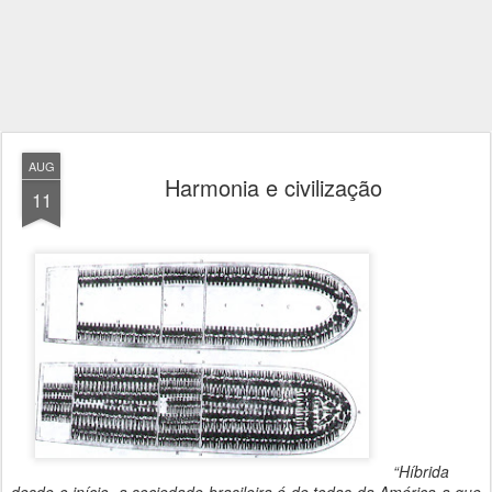
AUG
Harmonia e civilização
11
“Híbrida