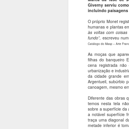
Giverny serviu como
incluindo paisagens 
O próprio Monet regis
humanas e plantas em
às voltas com coisas
Fantasmas de Goya
AUG
fundo”,
escreveu numa
6
Gravuras (em metal): "Os
Catálogo do Masp – Arte Franc
desastres da Guerra"
As moças que apare
(1810)
filhas do banqueiro
cena registrada não 
Francisco de Goya e Lucientes
urbanização e industr
(1746 - 1828)
da cidade grande em
Argentueil, subúrbio p
Filme: "Sombras de Goya" (EUA-
A
canoagem, mesmo em t
ESP, 2006),
Diferente das obras q
Direção de Milos Formam, com
temos nesta tela nã
A
Javier Barden e Natalie Portman
sobre a superfície da
a notável superfície 
"
Livro: "Os Fantasmas de Goya",
traça uma diagonal da
pe
S.P., Companhia das Letras,
metade inferior é to
en
2007.