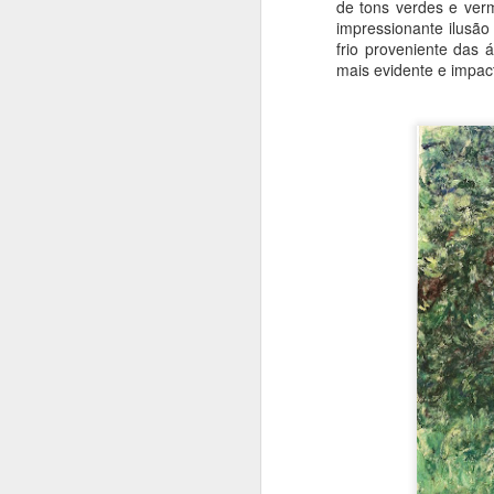
de tons verdes e ver
re
impressionante ilusão
e
Jean-Claude Carriére e Milos
frio proveniente das 
h
Formam,
mais evidente e impac
A
Um caso raro de literatura que
brota do cinema, que por sua vez
brotou da pintura.
A
As
c
s
p
ja
or
J
T
S
B
m