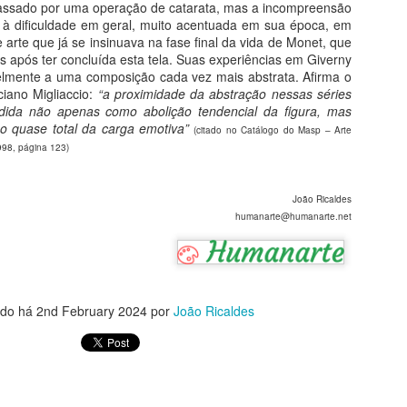
losofia, literatura, cinema e muita autorreflexão. Você encontrará aqui
passado por uma operação de catarata, mas a incompreensão
m panorama amplo dos caminhos da humanidade convertidos em
à dificuldade em geral, muito acentuada em sua época, em
ntura, escultura, arquitetura, música, só para nosso deleite.
arte que já se insinuava na fase final da vida de Monet, que
nos após ter concluída esta tela. Suas experiências em Giverny
lmente a uma composição cada vez mais abstrata. Afirma o
O romance da história
UL
ciano Migliaccio:
“a proximidade da abstração nessas séries
20
Do livro O Romance da História - História do Mundo Através da
ndida não apenas como abolição tendencial da figura, mas
Literatura
 quase total da carga emotiva”
(citado no Catálogo do Masp – Arte
998, página 123)
presentação
ocê começa aqui uma viagem no tempo pelos sete mares nas asas
João Ricaldes
 imaginação literária. São 22 paradas em terras e culturas tão
humanarte@humanarte.net
istantes do mundo atual e, ao mesmo tempo, tão próximas do que já
arregamos na alma.
Masp e Pinacoteca
UL
16
ado há
2nd February 2024
por
João Ricaldes
Viagem de Encerramento 2026
ra prolongar o prazer
 ao Masp é satisfação garantida.