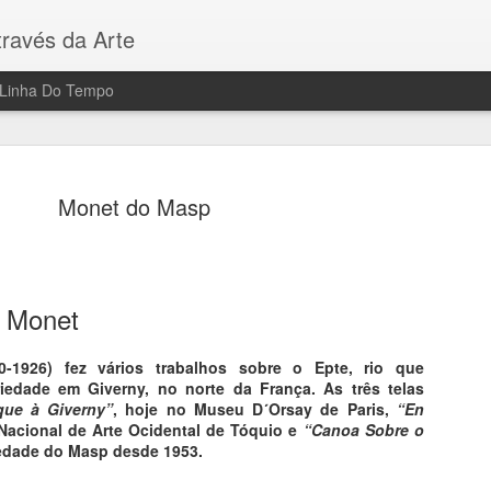
ravés da Arte
Linha Do Tempo
Monet do Masp
Paris 100
AUG
e Monet
7
5 Museus - 100 Ob
-1926) fez vários trabalhos sobre o Epte, rio que
Toda a Arte em Paris
iedade em Giverny, no norte da França. As três telas
que à Giverny”
, hoje no Museu D´Orsay de Paris,
“En
Sua visita a Paris será dif
Nacional de Arte Ocidental de Tóquio e
“Canoa Sobre o
principais museus da Cidad
riedade do Masp desde 1953.
prima, decifrar seu signific
passam despercebidos aos o