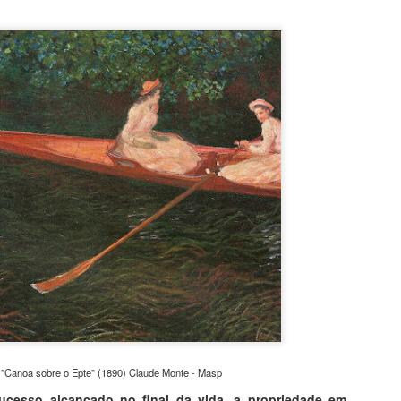
vai lhe proporcionar mais 
discreto sorriso como expr
compreende. Não precisa ve
museus, todas as obras, na
descortinar aos seus olhos
alma. As esculturas ganh
retratado, do mais humilde
"Canoa sobre o Epte" (1890) Claude Monte - Masp
ucesso alcançado no final da vida, a propriedade em