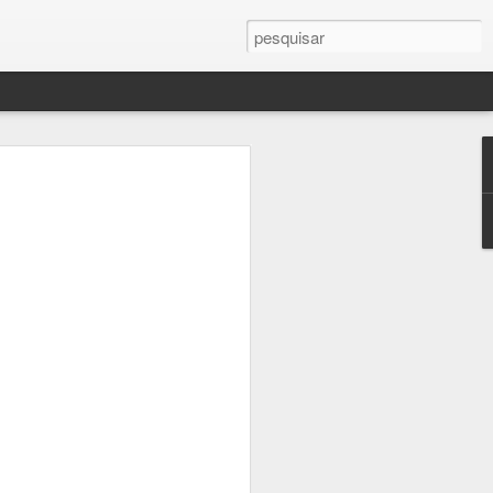
ras
erente. Caminhar pelos corredores dos
e-Luz, encarar sem pressa cada obra-
ado, deslizar os olhos pelos detalhes que
utros visitantes, tudo isso certamente