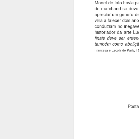
fi
Monet de fato havia 
u
do marchand se deve 
pi
apreciar um gênero de 
viria a falecer dois a
conduziam-no inegave
J
historiador da arte Lu
finais deve ser ente
também como abolição
Francesa e Escola de Paris, 1
A
V
da
d
c
J
Post
Pa
Ir