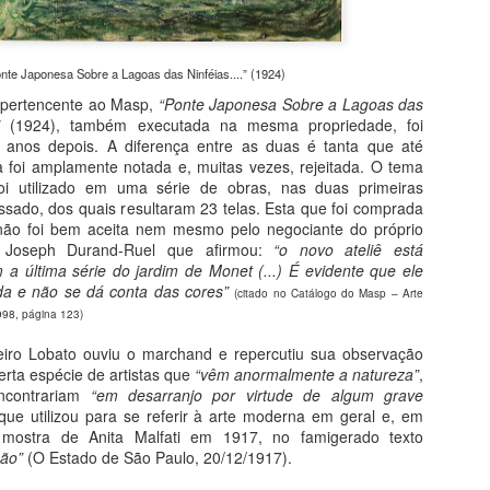
mor de Picasso e Chico Buarque, com um alerta de Fernando Pessoa.
odo o ódio do mundo com Goya, toda a inveja com Bosch novamente.
nte Japonesa Sobre a Lagoas das Ninféias....” (1924)
20 Lições de Arte
UL
t pertencente ao Masp,
“Ponte Japonesa Sobre a Lagoas das
26
Do livro História da Arte em 20 Lições
”
(1924), também executada na mesma propriedade, foi
 anos depois. A diferença entre as duas é tanta que até
tualizada e Compacta
oi amplamente notada e, muitas vezes, rejeitada. O tema
oi utilizado em uma série de obras, nas duas primeiras
stória da Arte em 20 Lições conduz o leitor pelos caminhos da arte
sado, dos quais resultaram 23 telas. Esta que foi comprada
idental, da pré-história à arte contemporânea, através de uma
ão foi bem aceita nem mesmo pelo negociante do próprio
nguagem leve, precisa e atualizada. Está alinhada ao desenvolvimento
 Joseph Durand-Ruel que afirmou:
“o novo ateliê está
a pesquisa em história da arte, que tem conhecido um crescimento
m a última série do jardim de Monet (...) É evidente que ele
recioso com novas teses e novas abordagens, principalmente sobre a
a e não se dá conta das cores”
(citado no Catálogo do Masp – Arte
te brasileira.
998, página 123)
Curso Humanarte 2º Semestre 2026
UL
iro Lobato ouviu o marchand e repercutiu sua observação
25
Projeto Humanarte-Sanquim 2026
rta espécie de artistas que
“vêm anormalmente a natureza”
,
ncontrariam
“em desarranjo por virtude de algum grave
ova temporada
que utilizou para se referir à arte moderna em geral e, em
ca mostra de Anita Malfati em 1917, no famigerado texto
s cursos do Projeto Humanarte no segundo semestre de 2026, em
ção”
(O Estado de São Paulo, 20/12/1917).
rceria com o Projeto Sanquim Cultural, oferecem arte, cultura,