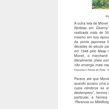
a
T
“Po
J
A outra tela de Mone
Ninféias em Giverny
realizada mais de 30
A
mesmo em sua época f
da ponte japonesa f
Hi
décadas do século pas
oc
em 1948 pelo Masp n
li
Monet, o marchand
d
literalmente cheio co
p
não enxerga mais nad
ar
Francesa e Escola de Paris, 1
J
Parece até que Monte
quando acusou uma ce
cujos cérebros se e
N
destempero”
, termos 
particular, à heroi
O
“Paranoia ou Mistifica
pa