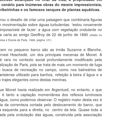
 cenário para inúmeras obras do mestre impressionista,
ribeirinhas e os famosos tanques de plantas aquáticas.
trou o desafio de criar uma paisagem que combinaria figuras
 movimentação sobre águas turbulentas:
“estou novamente
 impossíveis de fazer: a água com vegetação ondulante no
Saint-Chapelle - Paris
Fé na Arte 2 - Congo
AUG
AUG
 carta ao amigo Geoffroy de 22 de junho de 1890
(citado no
5
4
Do livro História da Arte em
Do livro Segredos da Alma
esa e Escola de Paris, 1998, página 121)
200 Obras
na Arte
cem no pequeno barco são as irmãs Suzanne e Blanche,
 Ernest Hoschedé, um dos principais mecenas de Monet. A
Vitrais da Alma
Santo Antônio do Congo
é rara no contexto social profundamente modificado pela
ialização de Paris, pois se trata de mais um momento de fuga
Inaugurada em 1283, a delicada
Com apenas 25 centímetros, esta
 busca de recreação no campo, como nos balneários de
Igreja de Saint Chapelle é a
peça de latão datada do começo
arisiense utilizado para banhos, refeição à beira d´água e a
expressão mais sofisticada da
do século XVII, testemunha um
Maria Auxiliadora da Silva
UG
rajes elegantes como destas meninas.
arquitetura gótica (figura 33). Sua
notável encontro de civilizações.
2
Arte Popular Contemporânea
visão interior é simplesmente
ue Monet havia realizado em Argentueil, no entanto, o que
resplandecente. Um mundo de
Crucifixo (século 17), 25 cm,
o é tanto a captação momentânea dos reflexos luminosos
lém dos Preconceitos de Arte
luzes e cores arrebata a alma do
Metropolitan N.Y.
 água, como podemos observar. O registro maior desta vez é
visitante. Mais de ¾ de todas as
fria da correnteza cortada pelo deslocamento do barco, que
A potência de Auxiliadora está na capacidade de simultaneamente
paredes é feita de vidro, com
 esquerda para a direita, no centro da tela. Quase toda a
rtencer e despertencer: sua obra é fruto de um trânsito constante
mais de 1100 imagens sagradas
mada pela ondulação das águas, construída pela associação
tre tradição e modernidade, o rural e o urbano, moda e cultura pop,
em vitrais coloridos que ocupam