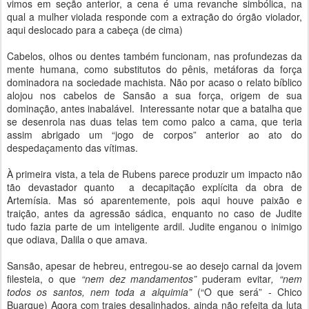
vimos em seção anterior, a cena é uma revanche simbólica, na
qual a mulher violada responde com a extração do órgão violador,
aqui deslocado para a cabeça (de cima)
Cabelos, olhos ou dentes também funcionam, nas profundezas da
mente humana, como substitutos do pênis, metáforas da força
dominadora na sociedade machista. Não por acaso o relato bíblico
alojou nos cabelos de Sansão a sua força, origem de sua
dominação, antes inabalável. Interessante notar que a batalha que
se desenrola nas duas telas tem como palco a cama, que teria
assim abrigado um “jogo de corpos” anterior ao ato do
despedaçamento das vítimas.
À primeira vista, a tela de Rubens parece produzir um impacto não
tão devastador quanto a decapitação explícita da obra de
Artemísia. Mas só aparentemente, pois aqui houve paixão e
traição, antes da agressão sádica, enquanto no caso de Judite
tudo fazia parte de um inteligente ardil. Judite enganou o inimigo
que odiava, Dalila o que amava.
Sansão, apesar de hebreu, entregou-se ao desejo carnal da jovem
filesteia, o que
“nem dez mandamentos”
puderam evitar
, “nem
todos os santos, nem toda a alquimia”
(“O que será” - Chico
Buarque) Agora com trajes desalinhados, ainda não refeita da luta