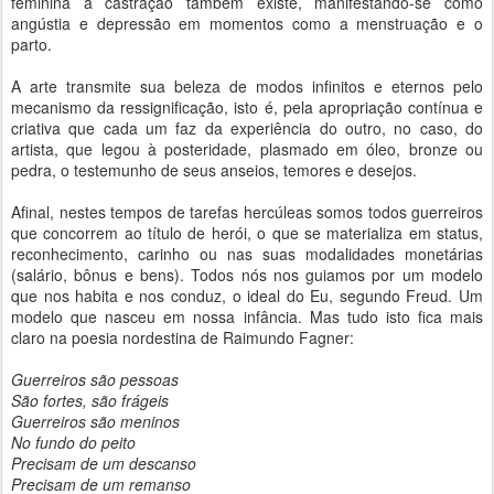
feminina a castração também existe, manifestando-se como
angústia e depressão em momentos como a menstruação e o
parto.
A arte transmite sua beleza de modos infinitos e eternos pelo
mecanismo da ressignificação, isto é, pela apropriação contínua e
criativa que cada um faz da experiência do outro, no caso, do
artista, que legou à posteridade, plasmado em óleo, bronze ou
pedra, o testemunho de seus anseios, temores e desejos.
Afinal, nestes tempos de tarefas hercúleas somos todos guerreiros
que concorrem ao título de herói, o que se materializa em status,
reconhecimento, carinho ou nas suas modalidades monetárias
(salário, bônus e bens). Todos nós nos guiamos por um modelo
que nos habita e nos conduz, o ideal do Eu, segundo Freud. Um
modelo que nasceu em nossa infância. Mas tudo isto fica mais
claro na poesia nordestina de Raimundo Fagner:
Guerreiros são pessoas
São fortes, são frágeis
Guerreiros são meninos
No fundo do peito
Precisam de um descanso
Precisam de um remanso