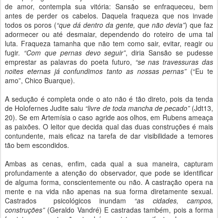
de amor, contempla sua vitória: Sansão se enfraqueceu, bem
antes de perder os cabelos. Daquela fraqueza que nos invade
todos os poros (
“que dá dentro da gente, que não devia”
) que faz
adormecer ou até desmaiar, dependendo do roteiro de uma tal
luta. Fraqueza tamanha que não tem como sair, evitar, reagir ou
fugir.
“Com que pernas devo seguir”
, diria Sansão se pudesse
emprestar as palavras do poeta futuro,
“se nas travessuras das
noites eternas já confundimos tanto as nossas pernas”
(“Eu te
amo”, Chico Buarque).
A sedução é completa onde o ato não é tão direto, pois da tenda
de Holofernes Judite saiu
“livre de toda mancha de pecado”
(Jdt13,
20). Se em Artemísia o caso agride aos olhos, em Rubens ameaça
as paixões. O leitor que decida qual das duas construções é mais
contundente, mais eficaz na tarefa de dar visibilidade a temores
tão bem escondidos.
Ambas as cenas, enfim, cada qual a sua maneira, capturam
profundamente a atenção do observador, que pode se identificar
de alguma forma, conscientemente ou não. A castração opera na
mente e na vida não apenas na sua forma diretamente sexual.
Castrados psicológicos inundam
“as cidades, campos,
construções”
(Geraldo Vandré) E castradas também, pois a forma