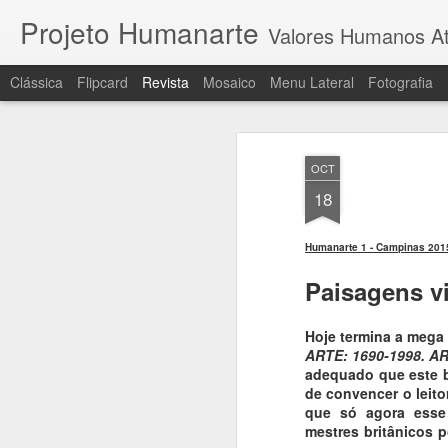
Projeto Humanarte
Valores Humanos At
Clássica
Flipcard
Revista
Mosaico
Menu Lateral
Fotografia
OCT
18
Humanarte 1 - Campinas 201
Paisagens v
Hoje termina a mega
ARTE: 1690-1998. 
adequado que este b
de convencer o leit
que só agora esse 
mestres britânicos 