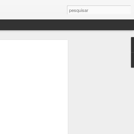
 de Goya
): "Os desastres da Guerra" (1810)
tes (1746 - 1828)
 (EUA-ESP, 2006),
com Javier Barden e Natalie Portman