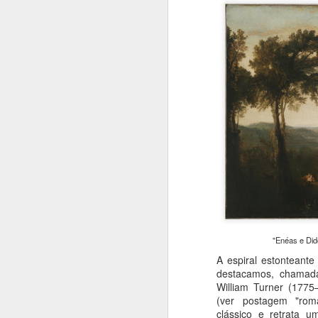
N
O
pa
fi
u
pi
J
T
Su
p
de
"Enéas e Did
de
A espiral estonteant
p
destacamos, chama
s
William Turner (1775
(ver postagem "roma
J
clássico e retrata 