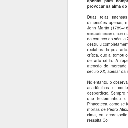
apenas para compa
provocar na alma do
Duas telas imensas
dimensões apenas, m
John Martin (1789–18
restaurado em 2011, 1616 x 
do começo do século 
destruiu completament
reelaborada pela arte
crítica, que a tomou 
de arte séria. A rep
atenção do mercado 
século XX, apesar da 
No entanto, o observad
acadêmicos e conte
desperdício. Sempre m
que testemunhou o 
Pinacoteca, como se f
mortas de Pedro Alexa
cima, em desrespeito
ressalta Coli.