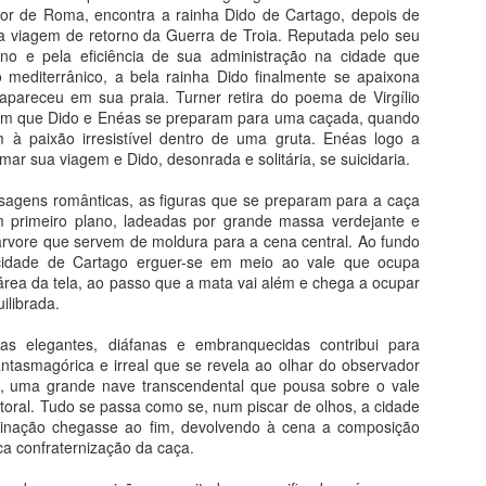
Do livro O Romance da História - História do Mundo Através da
dor de Roma, encontra a rainha Dido de Cartago, depois de
Literatura
a viagem de retorno da Guerra de Troia. Reputada pelo seu
no e pela eficiência de sua administração na cidade que
presentação
 mediterrânico, a bela rainha Dido finalmente se apaixona
apareceu em sua praia. Turner retira do poema de Virgílio
ocê começa aqui uma viagem no tempo pelos sete mares nas asas
em que Dido e Enéas se preparam para uma caçada, quando
 imaginação literária. São 22 paradas em terras e culturas tão
m à paixão irresistível dentro de uma gruta. Enéas logo a
istantes do mundo atual e, ao mesmo tempo, tão próximas do que já
ar sua viagem e Dido, desonrada e solitária, se suicidaria.
arregamos na alma.
sagens românticas, as figuras que se preparam para a caça
m primeiro plano, ladeadas por grande massa verdejante e
Masp e Pinacoteca
UL
rvore que servem de moldura para a cena central. Ao fundo
16
Viagem de Encerramento 2026
idade de Cartago erguer-se em meio ao vale que ocupa
área da tela, ao passo que a mata vai além e chega a ocupar
ra prolongar o prazer
ilibrada.
 ao Masp é satisfação garantida.
has elegantes, diáfanas e embranquecidas contribui para
antasmagórica e irreal que se revela ao olhar do observador
, uma grande nave transcendental que pousa sobre o vale
storal. Tudo se passa como se, num piscar de olhos, a cidade
cinação chegasse ao fim, devolvendo à cena a composição
ca confraternização da caça.
História da Ética
UL