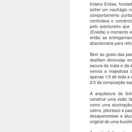
troiano Enéas, funda
sofrer um naufrágio n
comportamento purita
A
controlava o comércio
pelo aventureiro que 
V
(Eneida) o momento 
da
então se entregarria
d
abandonaria para retom
c
Bem ao gosto das pai
desfilam diminutas e
J
escura da mata e da á
vemos a majestosa c
apenas 1/3 de toda a 
Pa
2/3 da composição equ
Ir
A arquitetura de lin
construir uma visão f
como uma alucinação
calmo, pitoresco e pa
desaparecesse e alu
original de uma bucóli
J