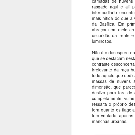
camadas de nuvens a
rasgado aqui e ali 
T
intermediário encon
mais nítida do que a 
S
da Basílica. Em pri
B
abraçam em meio ao t
m
escuridão da frente 
a
luminosos.
T
Não é o desespero do
J
que se destacam nest
contraste desconcerta
irrelevante da raça h
todo aquele que dedica
A
massas de nuvens s
dimensão, que parec
Hi
desliza para fora do
oc
completamente vulne
li
ressalta o próprio d
d
fora quanto os flagel
p
tem vontade, apenas 
ar
manchas urbanas.
J