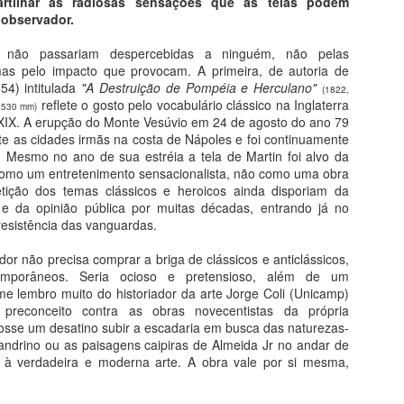
rtilhar as radiosas sensações que as telas podem
Livro: "Os Fantasmas de G
 observador.
2007.
 não passariam despercebidas a ninguém, não pelas
Jean-Claude Carriére e Mi
as pelo impacto que provocam. A primeira, de autoria de
54) intitulada
"A Destruição de Pompéia e Herculano"
Um caso raro de literatura 
(1822,
reflete o gosto pelo vocabulário clássico na Inglaterra
2530 mm)
brotou da pintura. O diretor
XIX. A erupção do Monte Vesúvio em 24 de agosto do ano 79
mesmo nome do filme origin
e as cidades irmãs na costa de Nápoles e foi continuamente
gravado em metal (técnica d
. Mesmo no ano de sua estréia a tela de Martin foi alvo da
Francisco de Goya e Lucie
como um entretenimento sensacionalista, não como uma obra
etição dos temas clássicos e heroicos ainda disporiam da
e da opinião pública por muitas décadas, entrando já no
resistência das vanguardas.
or não precisa comprar a briga de clássicos e anticlássicos,
mporâneos. Seria ocioso e pretensioso, além de um
e lembro muito do historiador da arte Jorge Coli (Unicamp)
preconceito contra as obras novecentistas da própria
osse um desatino subir a escadaria em busca das naturezas-
ndrino ou as paisagens caipiras de Almeida Jr no andar de
 à verdadeira e moderna arte. A obra vale por si mesma,