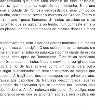
cinzentadas que criam uma espécie de túnel helicoidal,
pela luz que emana da explosão da montanha. No plano
emas da Arte e da Vida
tra-se a cidade de Pompéia semidestruída, mas um pouco
vizinha, deixando-se revelar o contorno do Grande Teatro e
eus pecados, segundo a arte gótica, seus prazeres insanos segundo
meiro plano figuras humanas diminutas arrastam-se e se
osch e sua autopunição segundo Michelangelo. A louca paixão em
urbilhão que se agiganta no fundo, num contraste entre a
ármore de Camille Claudel e a separação com Frida Kahlo. O louco
e os planos internos entremeados de massas densas e focos
mor de Picasso e Chico Buarque, com um alerta de Fernando Pessoa.
odo o ódio do mundo com Goya, toda a inveja com Bosch novamente.
s sobreviventes, nem a dor das perdas materiais e humanas
20 Lições de Arte
UL
a grandiosa composição. O que está em foco na verdade é o
26
nte entre a imensidão da natureza indômita diante da escala
Do livro História da Arte em 20 Lições
umana, tema típico do Romantismo. É de deixar petrificado
r três ou quatro minutos à tela: o movimento vertiginoso das
tualizada e Compacta
obre o rio de lava abre-se como um portal para outra
e sugar o observador em sentido contrário ao magma que
stória da Arte em 20 Lições conduz o leitor pelos caminhos da arte
 quadro. A fragilidade dos personagens em primeiro plano,
idental, da pré-história à arte contemporânea, através de uma
ráveis aos caprichos da Natureza descontrolada, apenas
nguagem leve, precisa e atualizada. Está alinhada ao desenvolvimento
esamparo do observador que se perceber tão indefeso aqui
a pesquisa em história da arte, que tem conhecido um crescimento
ados lá dentro. A mãe natureza não pune, não castiga, nem
recioso com novas teses e novas abordagens, principalmente sobre a
ignora os seres que se amontam sob sua pele plástica em
te brasileira.
Curso Humanarte 2º Semestre 2026
UL
25
Projeto Humanarte-Sanquim 2026