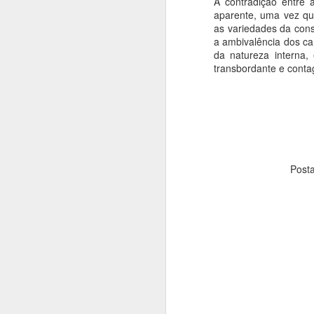
A contradição entre
aparente, uma vez q
as variedades da const
D
a ambivalência dos ca
da natureza interna
E
transbordante e conta
a
f
h
di
J
Post
Do
N
Po
c
s
J