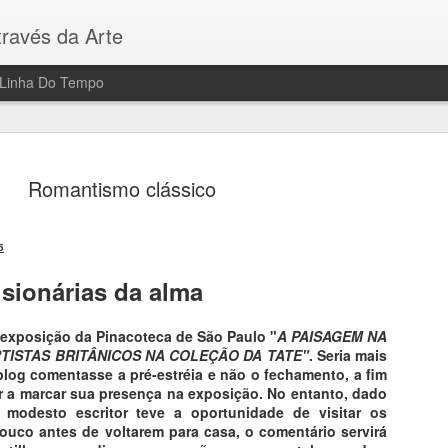
ravés da Arte
Linha Do Tempo
Romantismo clássico
5
Fantasmas
AUG
isionárias da alma
6
Gravuras (em metal
 exposição da Pinacoteca de São Paulo "
A PAISAGEM NA
Francisco de Goya e Lucien
ARTISTAS BRITÂNICOS NA COLEÇÃO DA TATE"
. Seria mais
log comentasse a pré-estréia e não o fechamento, a fim
Filme: "Sombras de Goya"
or a marcar sua presença na exposição. No entanto, dado
modesto escritor teve a oportunidade de visitar os
Direção de Milos Formam, 
pouco antes de voltarem para casa, o comentário servirá