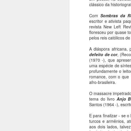
P
clássico da historiograf
A 
Com
Sombras da R
te
escritor e ativista pa
p
revista New Left Rev
o 
floresceu por quase t
(h
pelos reis católicos d
co
A diáspora africana,
A
defeito de cor
, (Reco
(1970 -), que aprese
uma espécie de síntes
A
profundamente o leitor
romance, com o que h
"
afro-brasileira.
pe
en
O massacre impetrado
re
tema do livro
Anjo B
e
Santos (1964 -), escri
h
E para finalizar - se 
A
turcos e armênios, 
aos dois lados, talve