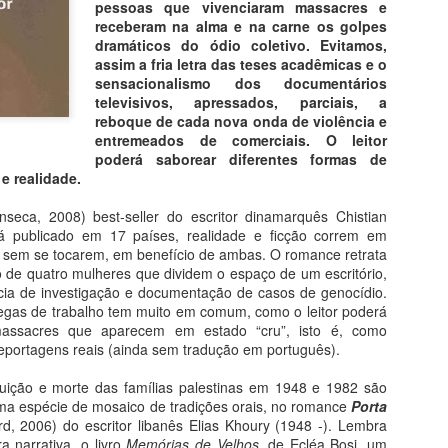
pessoas que vivenciaram massacres e
7
6
5 Museus - 100 Obras
Gravuras (em metal): "Os
receberam na alma e na carne os golpes
desastres da Guerra"
dramáticos do ódio coletivo. Evitamos,
Toda a Arte em Paris
(1810)
assim a fria letra das teses acadêmicas e o
sensacionalismo dos documentários
Sua visita a Paris será diferente.
Francisco de Goya e Lucientes
televisivos, apressados, parciais, a
Caminhar pelos corredores dos
(1746 - 1828)
reboque de cada nova onda de violência e
principais museus da Cidade-Luz,
entremeados de comerciais. O leitor
encarar sem pressa cada obra-
Filme: "Sombras de Goya" (EUA-
poderá saborear diferentes formas de
Fé na Arte 2 - Congo
UG
prima, decifrar seu significado,
ESP, 2006),
e realidade.
4
Do livro Segredos da Alma na Arte
deslizar os olhos pelos detalhes
que passam despercebidos aos
Direção de Milos Formam, com
ínseca, 2008) best-seller do escritor dinamarquês Chistian
anto Antônio do Congo
outros visitantes, tudo isso
Javier Barden e Natalie Portman
já publicado em 17 países, realidade e ficção correm em
certamente vai lhe proporcionar
e sem se tocarem, em benefício de ambas. O romance retrata
om apenas 25 centímetros, esta peça de latão datada do começo do
mais prazer em sua viagem, um
Livro: "Os Fantasmas de Goya",
co de quatro mulheres que dividem o espaço de um escritório,
culo XVII, testemunha um notável encontro de civilizações.
deleite, um discreto sorriso como
S.P., Companhia das Letras,
ia de investigação e documentação de casos de genocídio.
expressão de quem saboreia o
2007.
egas de trabalho tem muito em comum, como o leitor poderá
ucifixo (século 17), 25 cm, Metropolitan N.Y.
que compreende.
massacres que aparecem em estado “cru”, isto é, como
Jean-Claude Carriére e Milos
reportagens reais (ainda sem tradução em português).
Formam,
uição e morte das famílias palestinas em 1948 e 1982 são
Santa Sabedoria
UG
Um caso raro de literatura que
ma espécie de mosaico de tradições orais, no romance
Porta
3
Do Livro História da Arte em 200 Obras
brota do cinema, que por sua vez
d, 2006) do escritor libanês Elias Khoury (1948 -). Lembra
brotou da pintura.
a narrativa, o livro
Memórias de Velhos
, de Ecléa Bosi, um