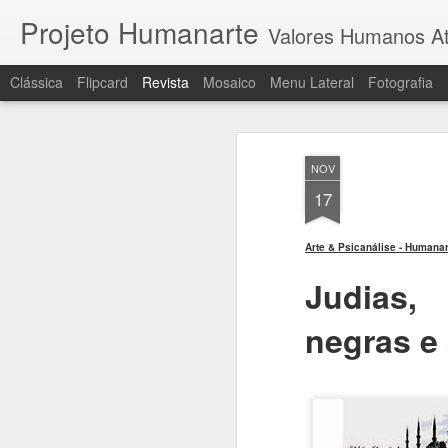
Projeto Humanarte
Valores Humanos At
Clássica
Flipcard
Revista
Mosaico
Menu Lateral
Fotografia
NOV
17
Arte & Psicanálise - Humanar
Judias,
negras e