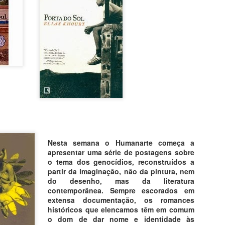
sozinho. Nunca se casou, 
amoroso com o jovem Tomm
e desenhos.
Deixou uma marca indelével
foi o responsável pela cúp
133 metros de altura (equiv
situada no Vaticano. Na es
com a Pietá (1499), Davi (
Nesta semana o Humanarte começa a
apresentar uma série de postagens sobre
o tema dos genocídios, reconstruídos a
partir da imaginação, não da pintura, nem
do desenho, mas da literatura
contemporânea. Sempre escorados em
extensa documentação, os romances
históricos que elencamos têm em comum
o dom de dar nome e identidade às
Paris 100
Fantasmas de Goya
AUG
AUG