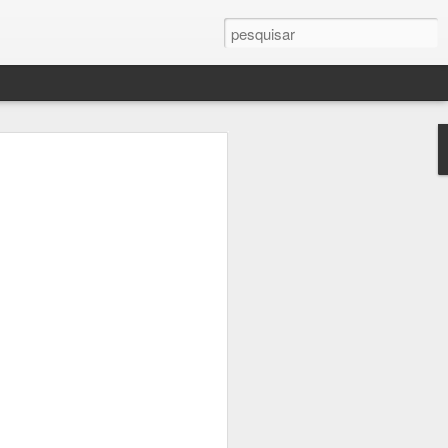
istina 1
a Arte em 200 Obras
75 – 1564) teve vida longa (88 anos) e
re Florença e Roma: passou a juventude
Médici de Florença e trabalhou em Roma,
emperamento irritado, preferia trabalhar