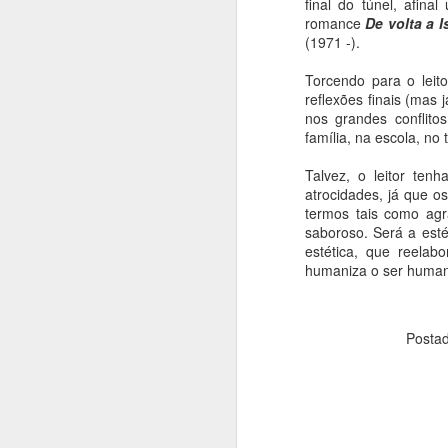
final do túnel, afina
A
romance
De volta a 
(1971 -).
As
c
Torcendo para o leit
s
reflexões finais (mas 
p
nos grandes conflit
ja
família, na escola, no 
or
Talvez, o leitor ten
J
atrocidades, já que 
termos tais como agra
saboroso. Será a est
T
estética, que reelab
humaniza o ser huma
S
B
m
Posta
a
T
J