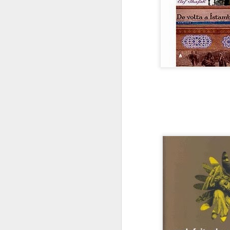
João e Maria na
AUG