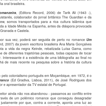
atrimônio da Humanidade
ia oral brasileira.
arte bizantina, iniciada no V, nasce justamente na porção oriental do
omanzeira
, (Editora Record, 2006) de Tarik Ali (1943 -),
rritório que sobreviveu à onda de invasões bárbaras responsáveis
quistanês, colaborador do jornal britânico The Guardian e da
ela queda de Roma no ano 476. A parte do Império que não ruiu falava
iew, somos transportados para a rica cultura islâmica que
idioma grego e tinha a capital em Constantinopla, antiga Bizâncio
oda a Idade Média na Espanha, antes da diáspora provocada
oje Istambul), onde floresceu uma milenar civilização urbana,
e Granada e Castela.
mercial e de grande vitalidade cultural.
 por sua vez, poderá ser seguida de perto no romance
Um
Maria Auxiliadora da Silva
UG
rd, 2007) da jovem escritora brasileira Ana Maria Gonçalves
2
Arte Popular Contemporânea
nta a vida da negra Keinde, rebatizada Luísa Gama, como
e de diferentes trajetórias pessoais, todas capazes de tocar
lém dos Preconceitos de Arte
. Interessante é a existência de uma bibliografia ao final no
á de mais recente na pesquisa sobre a história da cultura
A potência de Auxiliadora está na capacidade de simultaneamente
rtencer e despertencer: sua obra é fruto de um trânsito constante
tre tradição e modernidade, o rural e o urbano, moda e cultura pop,
 pelo colonialismo português em Moçambique, em 1972, é o
ligiosidade e sincretismo, gênero e raça, singularidade e coletividade,
ranco
(Ed Gradiva, Lisboa, 2011), de José Rodrigues dos
spaço público e privado, entre outros binômios mais ou menos
tor e apresentador da TV estatal de Portugal.
armoniosos.
o leitor ainda não nos abandonou - passamos ao conflito entre
Fé na Arte 1 - Etiópia
UG
através de um polêmico romance que conseguiu desagradar
1
Do livro Segredos da Alma na Arte
z justamente por que, contra a corrente, aponta uma luz ao