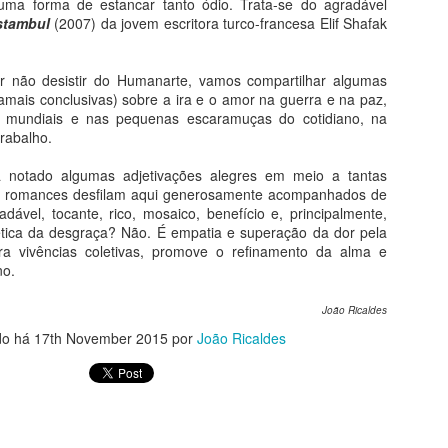
l uma forma de estancar tanto ódio. Trata-se do agradável
pocalipse em Lalibela
Istambul
(2007) da jovem escritora turco-francesa Elif Shafak
 onze igrejas de Lalibela, ainda hoje centro de oração e peregrinação
ristã, foram proclamadas patrimônio da humanidade pela Unesco. É
or não desistir do Humanarte, vamos compartilhar algumas
implesmente inacreditável como foram escavadas na pedra até
jamais conclusivas) sobre a ira e o amor na guerra e na paz,
ermanecerem ligadas à rocha-mãe apenas pela base. Portas, tetos,
os mundiais e nas pequenas escaramuças do cotidiano, na
nelas e colunas internas foram milimetricamente esculpidas no bloco
trabalho.
iginal.
ha notado algumas adjetivações alegres em meio a tantas
Segredos da Alma na Arte - O Livro
UL
os romances desfilam aqui generosamente acompanhados de
27
Volume único e revisado: receba pelo correio
dável, tocante, rico, mosaico, benefício e, principalmente,
ética da desgraça? Não. É empatia e superação da dor pela
emas da Arte e da Vida
ora vivências coletivas, promove o refinamento da alma e
no.
eus pecados, segundo a arte gótica, seus prazeres insanos segundo
osch e sua autopunição segundo Michelangelo. A louca paixão em
João Ricaldes
ármore de Camille Claudel e a separação com Frida Kahlo. O louco
do há
mor de Picasso e Chico Buarque, com um alerta de Fernando Pessoa.
17th November 2015
por
João Ricaldes
odo o ódio do mundo com Goya, toda a inveja com Bosch novamente.
20 Lições de Arte
UL
26
Do livro História da Arte em 20 Lições