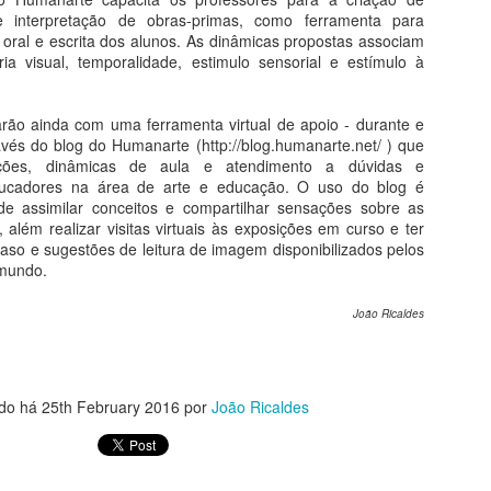
a pesquisa em história da arte, que tem conhecido um crescimento
 interpretação de obras-primas, como ferramenta para
recioso com novas teses e novas abordagens, principalmente sobre a
 oral e escrita dos alunos. As dinâmicas propostas associam
te brasileira.
ia visual, temporalidade, estimulo sensorial e estímulo à
Curso Humanarte 2º Semestre 2026
UL
25
Projeto Humanarte-Sanquim 2026
arão ainda com uma ferramenta virtual de apoio - durante e
avés do blog do Humanarte (http://blog.humanarte.net/ ) que
ova temporada
izações, dinâmicas de aula e atendimento a dúvidas e
ucadores na área de arte e educação. O uso do blog é
s cursos do Projeto Humanarte no segundo semestre de 2026, em
 assimilar conceitos e compartilhar sensações sobre as
rceria com o Projeto Sanquim Cultural, oferecem arte, cultura,
 além realizar visitas virtuais às exposições em curso e ter
losofia, literatura, cinema e muita autorreflexão. Você encontrará aqui
aso e sugestões de leitura de imagem disponibilizados pelos
m panorama amplo dos caminhos da humanidade convertidos em
 mundo.
ntura, escultura, arquitetura, música, só para nosso deleite.
João Ricaldes
Paris 100
UL
24
5 Museus - 100 Obras
do há
25th February 2016
por
João Ricaldes
oda a Arte em Paris
a visita a Paris será diferente. Caminhar pelos corredores dos
rincipais museus da Cidade-Luz, encarar sem pressa cada obra-prima,