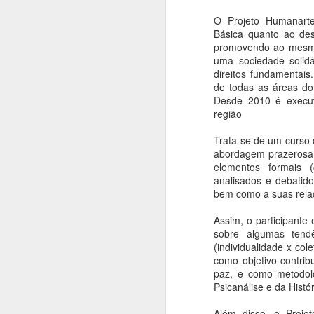
O Projeto Humanart
Com apenas 25 centímetros, esta
Básica quanto ao des
peça de latão datada do começo
promovendo ao mesmo
do século XVII, testemunha um
J
uma sociedade solidá
notável encontro de civilizações.
direitos fundamentais
de todas as áreas do 
Crucifixo (século 17), 25 cm,
T
Desde 2010 é execut
Metropolitan N.Y.
região
S
B
Trata-se de um curso 
m
abordagem prazerosa 
a
elementos formais (
T
analisados e debatido
bem como a suas relaç
J
Assim, o participante 
sobre algumas tend
(individualidade x col
A
como objetivo contrib
paz, e como metodolo
Hi
Psicanálise e da Histór
oc
li
Além disso, o Proje