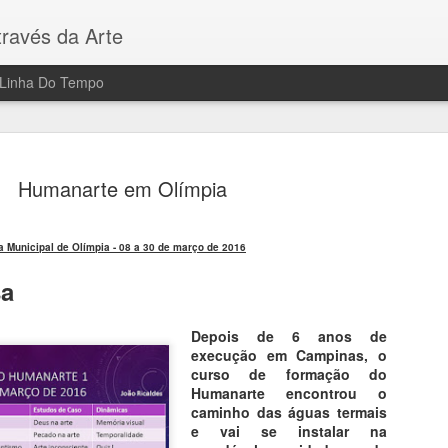
ravés da Arte
Linha Do Tempo
Humanarte em Olímpia
a Municipal de Olímpia - 08 a 30 de março de 2016
Saint-Chape
AUG
sa
5
Do livro História d
Depois de 6 anos de
Vitrais da Alma
execução em Campinas, o
curso de formação do
Inaugurada em 1283, a delic
Humanarte encontrou o
expressão mais sofisticada 
caminho das águas termais
visão interior é simplesme
e vai se instalar na
e cores arrebata a alma do 