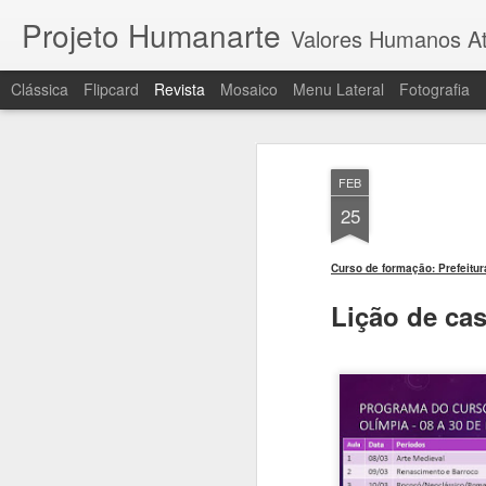
Projeto Humanarte
Valores Humanos At
Clássica
Flipcard
Revista
Mosaico
Menu Lateral
Fotografia
FEB
25
Curso de formação: Prefeitur
Lição de ca