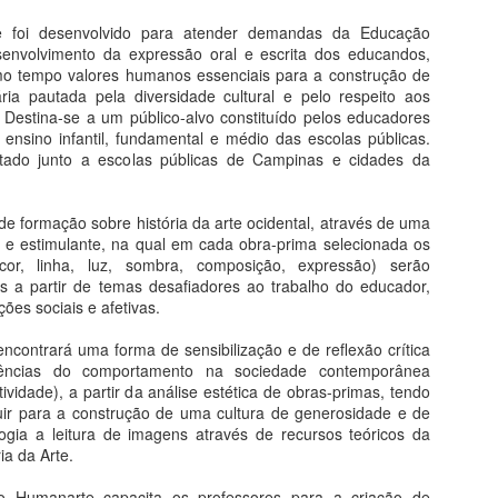
e foi desenvolvido para atender demandas da Educação
A arte bizantina, iniciada no V,
"A potência de Auxiliadora está na
envolvimento da expressão oral e escrita dos educandos,
nasce justamente na porção
capacidade de simultaneamente
 tempo valores humanos essenciais para a construção de
oriental do território que
pertencer e despertencer: sua
Segredos da Alma na Arte - O Livro
UL
ria pautada pela diversidade cultural e pelo respeito aos
sobreviveu à onda de invasões
obra é fruto de um trânsito
27
Volume único e revisado: receba pelo correio
. Destina-se a um público-alvo constituído pelos educadores
bárbaras responsáveis pela queda
constante entre tradição e
ensino infantil, fundamental e médio das escolas públicas.
de Roma no ano 476. A parte do
modernidade, o rural e o urbano,
emas da Arte e da Vida
ado junto a escolas públicas de Campinas e cidades da
Império que não ruiu falava o
moda e cultura pop, religiosidade
idioma grego e tinha a capital em
e sincretismo, gênero e raça,
eus pecados, segundo a arte gótica, seus prazeres insanos segundo
Constantinopla, antiga Bizâncio
singularidade e coletividade,
osch e sua autopunição segundo Michelangelo. A louca paixão em
de formação sobre história da arte ocidental, através de uma
(hoje Istambul), onde floresceu
espaço público e privado, entre
ármore de Camille Claudel e a separação com Frida Kahlo. O louco
e estimulante, na qual em cada obra-prima selecionada os
uma milenar civilização urbana,
outros binômios mais ou menos
mor de Picasso e Chico Buarque, com um alerta de Fernando Pessoa.
cor, linha, luz, sombra, composição, expressão) serão
comercial e de grande vitalidade
harmoniosos.
odo o ódio do mundo com Goya, toda a inveja com Bosch novamente.
s a partir de temas desafiadores ao trabalho do educador,
cultural.
ões sociais e afetivas.
20 Lições de Arte
UL
encontrará uma forma de sensibilização e de reflexão crítica
26
Do livro História da Arte em 20 Lições
ências do comportamento na sociedade contemporânea
etividade), a partir da análise estética de obras-primas, tendo
tualizada e Compacta
uir para a construção de uma cultura de generosidade e de
gia a leitura de imagens através de recursos teóricos da
stória da Arte em 20 Lições conduz o leitor pelos caminhos da arte
ia da Arte.
idental, da pré-história à arte contemporânea, através de uma
nguagem leve, precisa e atualizada. Está alinhada ao desenvolvimento
to Humanarte capacita os professores para a criação de