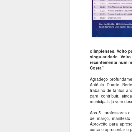
olimpienses. Volto p
singularidade. Volto
recentemente num me
Costa"
Agradeço profundamen
Antônia Duarte Bert
trabalho de tantos a
para contribuir, ai
municipais já vem des
Fé na Arte 2 - Congo
AUG
4
Aos 51 professores e 
Do livro Segredos da Alma
de março, manifesto
na Arte
Aproveito para apre
curso e apresentar o 
Santo Antônio do Congo