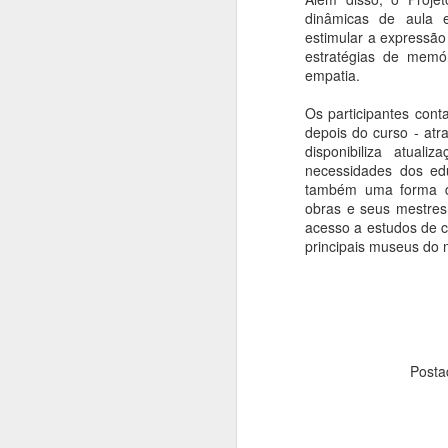
d
dinâmicas de aula e
p
estimular a expressão
ar
estratégias de memór
empatia.
J
Os participantes cont
depois do curso - atr
N
disponibiliza atual
necessidades dos ed
O
também uma forma de
pa
obras e seus mestres,
fi
acesso a estudos de c
u
principais museus do
pi
J
Posta
T
Su
p