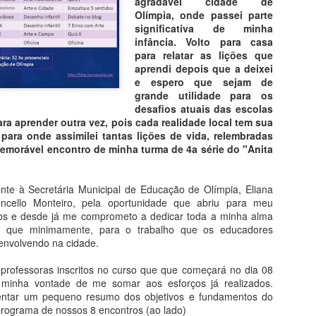
agradável cidade de
paredes é feita de vidro,
Olímpia, onde passei parte
vitrais coloridos que ocup
significativa de minha
de altura.
infância. Volto para casa
para relatar as lições que
aprendi depois que a deixei
e espero que sejam de
grande utilidade para os
desafios atuais das escolas
ara aprender outra vez, pois cada realidade local tem sua
 para onde assimilei tantas lições de vida, relembradas
morável encontro de minha turma de 4a série do "Anita
te à Secretária Municipal de Educação de Olímpia, Eliana
oncello Monteiro, pela oportunidade que abriu para meu
nos e desde já me comprometo a dedicar toda a minha alma
nda que minimamente, para o trabalho que os educadores
envolvendo na cidade.
Santa Sabedoria
Maria Auxiliadora da
AUG
AUG
3
2
Silva
professoras inscritos no curso que que começará no dia 08
Do Livro História da Arte em
 minha vontade de me somar aos esforços já realizados.
200 Obras
Arte Popular Contemporânea
sentar um pequeno resumo dos objetivos e fundamentos do
programa de nossos 8 encontros (ao lado)
Patrimônio da Humanidade
Além dos Preconceitos de Arte