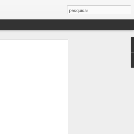
lle - Paris
a Arte em 200 Obras
ada Igreja de Saint Chapelle é a
da arquitetura gótica (figura 33). Sua
nte resplandecente. Um mundo de luzes
visitante. Mais de ¾ de todas as