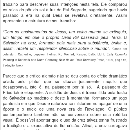
trabalho para descrever suas intenções nesta tela. Ele comparou
os raios do pôr do sol à luz do Pai Sagrado, sugerindo que havia
passado a era na qual Deus se revelava diretamente. Assim
apresentou a estrutura de seu trabalho:
“Com os ensinamentos de Jesus, um velho mundo se extinguiu,
um tempo em que o próprio Deus Pai passeava pela Terra. O
Salvador na cruz, formado pela mais pura substância, brilha e,
assim, reflete um resplendor silencioso sobre o mundo”.
(
Citado por
Johnston, Catherine; Leppien, Helmut R.; Monrad, Kasper, Baltic Light: Early Open-Air
Painting in Denmark and North Germany, New Haven: Yale University Press, 1999, pag 116,
tradução livre.)
Parece que o crítico alemão não se deu conta do efeito dramático
criado pelo pintor, que se situava justamente naquilo que
desaprovava, isto é, na paisagem por si só. A paisagem de
Friedrich é eloquente. A solidão de Jesus é transmitida pela fusão
do Salvador ao madeiro e deste à montanha, formando um jogo
panteísta em que Deus e natureza se misturam no apagar de uma
época e o início de uma nova era de Revelação. O público
contemporâneo também não se convenceu sobre esta retórica
visual. É possível apontar que o uso da cruz talvez tenha frustrado
a tradição e a expectativa do fiel cristão. Afinal, a cruz carregava