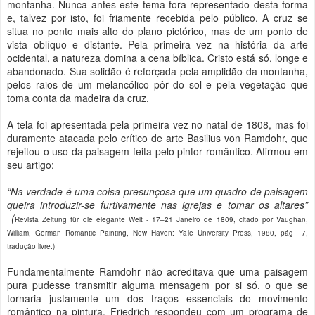
montanha. Nunca antes este tema fora representado desta forma
e, talvez por isto, foi friamente recebida pelo público. A cruz se
situa no ponto mais alto do plano pictórico, mas de um ponto de
vista oblíquo e distante. Pela primeira vez na história da arte
ocidental, a natureza domina a cena bíblica. Cristo está só, longe e
abandonado. Sua solidão é reforçada pela amplidão da montanha,
pelos raios de um melancólico pôr do sol e pela vegetação que
toma conta da madeira da cruz.
A tela foi apresentada pela primeira vez no natal de 1808, mas foi
duramente atacada pelo crítico de arte Basilius von Ramdohr, que
rejeitou o uso da paisagem feita pelo pintor romântico. Afirmou em
seu artigo:
“Na verdade é uma coisa presunçosa que um quadro de paisagem
queira introduzir-se furtivamente nas igrejas e tomar os altares”
(
Revista Zeitung für die elegante Welt - 17–21 Janeiro de 1809, citado por Vaughan,
William, German Romantic Painting, New Haven: Yale University Press, 1980, pág 7,
tradução livre.)
Fundamentalmente Ramdohr não acreditava que uma paisagem
pura pudesse transmitir alguma mensagem por si só, o que se
tornaria justamente um dos traços essenciais do movimento
romântico na pintura. Friedrich respondeu com um programa de