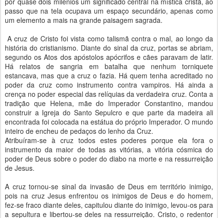
por quase dois milênios um significado central na mística cristã, ao
passo que na tela ocupava um espaço secundário, apenas como
um elemento a mais na grande paisagem sagrada.
A cruz de Cristo foi vista como talismã contra o mal, ao longo da
história do cristianismo. Diante do sinal da cruz, portas se abriam,
segundo os Atos dos apóstolos apócrifos e cães paravam de latir.
Há relatos de sangria em batalha que nenhum torniquete
estancava, mas que a cruz o fazia. Há quem tenha acreditado no
poder da cruz como instrumento contra vampiros. Há ainda a
crença no poder especial das relíquias da verdadeira cruz. Conta a
tradição que Helena, mãe do Imperador Constantino, mandou
construir a Igreja do Santo Sepulcro e que parte da madeira ali
encontrada foi colocada na estátua do próprio Imperador. O mundo
inteiro de encheu de pedaços do lenho da Cruz.
Atribuíram-se à cruz todos estes poderes porque ela fora o
instrumento da maior de todas as vitórias, a vitória cósmica do
poder de Deus sobre o poder do diabo na morte e na ressurreição
de Jesus.
A cruz tornou-se sinal da invasão de Deus em território inimigo,
pois na cruz Jesus enfrentou os inimigos de Deus e do homem,
fez-se fraco diante deles, capitulou diante do inimigo, levou-os para
a sepultura e libertou-se deles na ressurreição. Cristo, o redentor