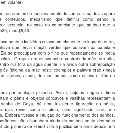
nem volante)
mor de Picasso e Chico Buarque, com um alerta de Fernando Pessoa.
odo o ódio do mundo com Goya, toda a inveja com Bosch novamente.
mas recorrentes de funcionamento do sonho. Uma delas opera
de conteúdos, mecanismo que definiu como sendo a
por exemplo, no caso do comerciante que sonhou que o
20 Lições de Arte
UL
h30, mas $6,30.
26
Do livro História da Arte em 20 Lições
camento o indivíduo coloca um elemento no lugar de outro,
tualizada e Compacta
hava que fervia maçãs verdes que pulavam da panela e
 Ela se preocupava com o filho que repetidamente se metia
stória da Arte em 20 Lições conduz o leitor pelos caminhos da arte
lícia. O rapaz ora estava sob o controle da mãe, ora não,
idental, da pré-história à arte contemporânea, através de uma
ntro ora fora da água quente. Há ainda outra sobreposição
nguagem leve, precisa e atualizada. Está alinhada ao desenvolvimento
inglês (idioma da mãe neste exemplo) a palavra crab (maçã
a pesquisa em história da arte, que tem conhecido um crescimento
 de crabby, azedo, de mau humor, como estava o filho na
recioso com novas teses e novas abordagens, principalmente sobre a
te brasileira.
era por analogia pictórica. Assim, objetos longos e finos
Curso Humanarte 2º Semestre 2026
UL
tam o pênis e objetos côncavos e vasilhas representam a
25
Projeto Humanarte-Sanquim 2026
sonho de Goya, há uma insistente figuração do pênis,
corujas (aves como o pinto, com significado claro em
ova temporada
s. Embora tivesse a intuição do funcionamento dos sonhos,
orâneos não dispunham ainda do conhecimento dos seus
s cursos do Projeto Humanarte no segundo semestre de 2026, em
tudo pioneiro de Freud viria a público cem anos depois, em
rceria com o Projeto Sanquim Cultural, oferecem arte, cultura,