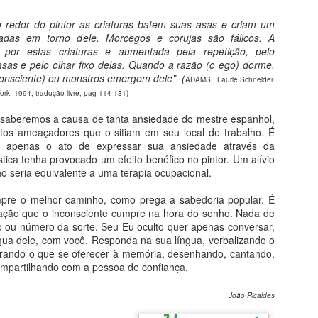
losofia, literatura, cinema e muita autorreflexão. Você encontrará aqui
m panorama amplo dos caminhos da humanidade convertidos em
redor do pintor as criaturas batem suas asas e criam um
ntura, escultura, arquitetura, música, só para nosso deleite.
das em torno dele. Morcegos e corujas são fálicos. A
 por estas criaturas é aumentada pela repetição, pelo
as e pelo olhar fixo delas. Quando a razão (o ego) dorme,
O romance da história
UL
nconsciente) ou monstros emergem dele”. (
20
ADAMS, Laurie Schneider.
Do livro O Romance da História - História do Mundo Através da
rk, 1994, tradução livre, pag 114-131)
Literatura
saberemos a causa de tanta ansiedade do mestre espanhol,
presentação
ntos ameaçadores que o sitiam em seu local de trabalho. É
e apenas o ato de expressar sua ansiedade através da
ocê começa aqui uma viagem no tempo pelos sete mares nas asas
stica tenha provocado um efeito benéfico no pintor. Um alívio
 imaginação literária. São 22 paradas em terras e culturas tão
o seria equivalente a uma terapia ocupacional.
istantes do mundo atual e, ao mesmo tempo, tão próximas do que já
arregamos na alma.
mpre o melhor caminho, como prega a sabedoria popular. É
ação que o inconsciente cumpre na hora do sonho. Nada de
 ou número da sorte. Seu Eu oculto quer apenas conversar,
Masp e Pinacoteca
UL
gua dele, com você. Responda na sua língua, verbalizando o
16
Viagem de Encerramento 2026
brando o que se oferecer à memória, desenhando, cantando,
mpartilhando com a pessoa de confiança.
ra prolongar o prazer
João Ricaldes
 ao Masp é satisfação garantida.