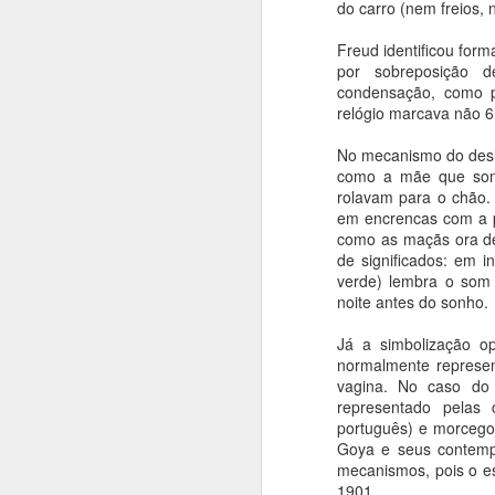
do carro (nem freios, 
a
T
Freud identificou for
por sobreposição 
condensação, como 
J
relógio marcava não 6
No mecanismo do deslo
A
como a mãe que son
rolavam para o chão.
Hi
em encrencas com a po
oc
como as maçãs ora de
li
de significados: em 
d
verde) lembra o som
p
noite antes do sonho.
ar
Já a simbolização op
J
normalmente represen
vagina. No caso do 
representado pelas 
N
português) e morcego
Goya e seus contemp
O
mecanismos, pois o es
pa
1901.