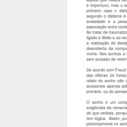
re
é importuno, mas o se
e
Jean-Claude Carriére e Milos
primeiro caso o dis
h
Formam,
segundo o disfarce é 
ansiedade e a pess
A
Um caso raro de literatura que
associação entre cont
brota do cinema, que por sua vez
Ao tratar de traumati
brotou da pintura.
ligado à libido e ao s
A
a realização do dese
descoberta da compul
As
morte. Nos sonhos a 
c
sem sucesso de retorn
s
p
De acordo com Freud
ja
das últimas 24 hora
or
relato do sonho são 
acessíveis apenas pel
J
primário, ou do pensa
O sonho é um compro
T
exigências da censura
do que verbais, porqu
S
tem lógica. Assim, po
B
pictoricamente no son
m