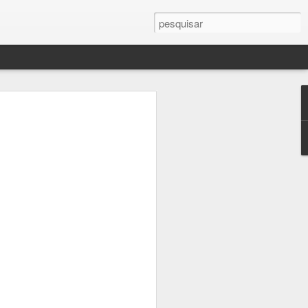
ras
erente. Caminhar pelos corredores dos
e-Luz, encarar sem pressa cada obra-
ado, deslizar os olhos pelos detalhes que
utros visitantes, tudo isso certamente