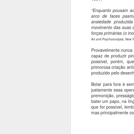
fi
u
“Enquanto pousam ao 
pi
arco de faces pasma
ansiedade produzida
movimento das suas as
J
forças primárias (o i
Art and Psychoanalysis, New Yo
Provavelmente nunca 
A
capaz de produzir pi
possível, porém, qu
V
primorosa criação artí
da
produzido pelo desenh
d
c
Botar para fora é se
justamente essa oper
premonição, presságio
J
bater um papo, na lín
que for possível, lem
mas principalmente co
Pa
Ir