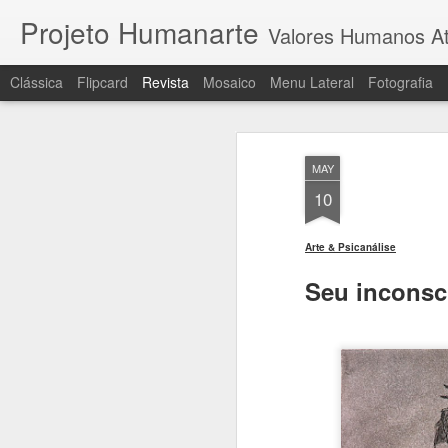
Projeto Humanarte
Valores Humanos At
Clássica
Flipcard
Revista
Mosaico
Menu Lateral
Fotografia
MAY
10
Arte & Psicanálise
Seu inconsci