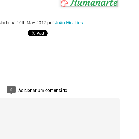
stado há
10th May 2017
por
João Ricaldes
História da Ética
UL
1
Do livro Breve história da ética - De Sócrates a Paulo Freire
e Sócrates a Paulo Freire
sse livro apresenta de forma sucinta, bem-humorada e enriquecedora,
lgumas reflexões sobre como viver melhor em um mundo melhor,
ormuladas por alguns dos mais importantes pensadores da
umanidade, associadas a mentalidades e sensibilidades difusas em
ferentes tempos históricos.
0
Adicionar um comentário
BNCC e Humanarte
UN
30
Expressão Oral e Escrita Através da Arte
 Infantil ao Fundamental
o curso de formação Humanarte, o educador será estimulado a usar