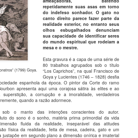
ameaçadoras, batendo
vai lhe proporcionar mais 
repetidamente suas asas em torno
discreto sorriso como expr
do indefeso sonhador. O gato no
compreende. Não precisa ve
canto direito parece fazer parte da
museus, todas as obras, na
realidade exterior, no entanto seus
descortinar aos seus olhos
olhos esbugalhados denunciam
alma. As esculturas ganh
sua capacidade de identificar seres
retratado, do mais humilde
do mundo espiritual que rodeiam a
mesa e o mestre.
Esta gravura é a capa de uma série de
80 trabalhos agrupados sob o título
onstros” (1799) Goya.
“Los Caprichos”, na qual Francisco de
Goya y Lucientes (1746 – 1828) desfia
sociedade espanhola da época. O pintor da Corte do ramo
Bourbon apresenta aqui uma corajosa sátira às elites e ao
a superstição, a corrupção e a imoralidade, verdadeiros
vremente, quando a razão adormece.
e sob o manto das intenções conscientes do autor.
uto do sono é o sonho, matéria prima primordial da vida
imensão fluida da realidade, inseparável das atitudes
ão física da realidade, feita de mesa, cadeira, gato e um
 justapõe em segundo plano a dimensão onírica e imaterial