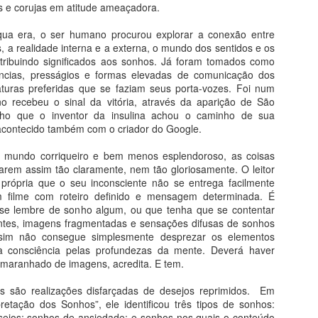
 e corujas em atitude ameaçadora.
qua era, o ser humano procurou explorar a conexão entre
 a realidade interna e a externa, o mundo dos sentidos e os
tribuindo significados aos sonhos. Já foram tomados como
ências, presságios e formas elevadas de comunicação dos
turas preferidas que se faziam seus porta-vozes. Foi num
Saint-Chapelle - Paris
Fé na Arte 2 - Congo
AUG
AUG
o recebeu o sinal da vitória, através da aparição de São
5
4
Do livro História da Arte em
Do livro Segredos da Alma
ho que o inventor da insulina achou o caminho de sua
200 Obras
na Arte
 acontecido também com o criador do Google.
Vitrais da Alma
Santo Antônio do Congo
o mundo corriqueiro e bem menos esplendoroso, as coisas
rem assim tão claramente, nem tão gloriosamente. O leitor
Inaugurada em 1283, a delicada
Com apenas 25 centímetros, esta
 própria que o seu inconsciente não se entrega facilmente
Igreja de Saint Chapelle é a
peça de latão datada do começo
filme com roteiro definido e mensagem determinada. É
expressão mais sofisticada da
do século XVII, testemunha um
e lembre de sonho algum, ou que tenha que se contentar
Maria Auxiliadora da Silva
UG
arquitetura gótica (figura 33). Sua
notável encontro de civilizações.
entes, imagens fragmentadas e sensações difusas de sonhos
2
Arte Popular Contemporânea
visão interior é simplesmente
sim não consegue simplesmente desprezar os elementos
resplandecente. Um mundo de
Crucifixo (século 17), 25 cm,
 à consciência pelas profundezas da mente. Deverá haver
lém dos Preconceitos de Arte
luzes e cores arrebata a alma do
Metropolitan N.Y.
emaranhado de imagens, acredita. E tem.
visitante. Mais de ¾ de todas as
A potência de Auxiliadora está na capacidade de simultaneamente
paredes é feita de vidro, com
s são realizações disfarçadas de desejos reprimidos. Em
rtencer e despertencer: sua obra é fruto de um trânsito constante
mais de 1100 imagens sagradas
retação dos Sonhos”, ele identificou três tipos de sonhos:
tre tradição e modernidade, o rural e o urbano, moda e cultura pop,
em vitrais coloridos que ocupam
sejos; sonhos de ansiedade; e sonhos nos quais o conteúdo