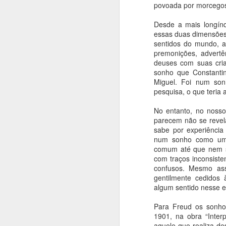
povoada por morcegos
Desde a mais longín
essas duas dimensões,
sentidos do mundo, a
premonições, advert
deuses com suas cria
Fantasmas de Goya
AUG
sonho que Constantin
6
Gravuras (em metal): "Os
Miguel. Foi num son
desastres da Guerra"
pesquisa, o que teria
(1810)
No entanto, no noss
Francisco de Goya e Lucientes
parecem não se revela
(1746 - 1828)
sabe por experiência
num sonho como um 
Filme: "Sombras de Goya" (EUA-
comum até que nem s
A
ESP, 2006),
com traços inconsist
confusos. Mesmo as
Direção de Milos Formam, com
gentilmente cedidos
A
Javier Barden e Natalie Portman
algum sentido nesse 
"
Livro: "Os Fantasmas de Goya",
Para Freud os sonho
pe
S.P., Companhia das Letras,
1901, na obra “Interp
en
2007.
aquele que realiza de