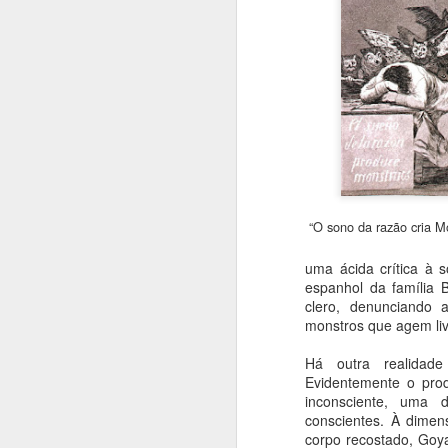
“O sono da razão cria M
uma ácida crítica à 
espanhol da família 
clero, denunciando 
monstros que agem li
Há outra realidad
Evidentemente o prod
inconsciente, uma d
conscientes. À dimens
corpo recostado, Goya