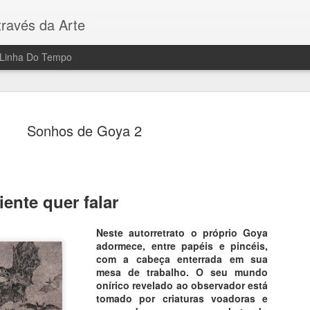
ravés da Arte
Linha Do Tempo
Sonhos de Goya 2
Paris 100
AUG
ente quer falar
7
5 Museus - 100 Ob
Neste autorretrato o próprio Goya
Toda a Arte em Paris
adormece, entre papéis e pincéis,
com a cabeça enterrada em sua
Sua visita a Paris será dif
mesa de trabalho. O seu mundo
principais museus da Cidad
onírico revelado ao observador está
prima, decifrar seu signific
tomado por criaturas voadoras e
passam despercebidos aos o