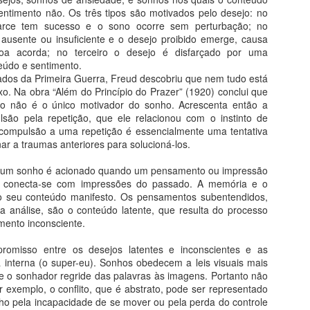
ligiosidade e sincretismo, gênero e raça, singularidade e coletividade,
700 m2 em 15 painéis de 15
ntimento não. Os três tipos são motivados pelo desejo: no
spaço público e privado, entre outros binômios mais ou menos
metros de altura.
farce tem sucesso e o sono ocorre sem perturbação; no
armoniosos.
ausente ou insuficiente e o desejo proibido emerge, causa
oa acorda; no terceiro o desejo é disfarçado por uma
Fé na Arte 1 - Etiópia
UG
eúdo e sentimento.
1
Do livro Segredos da Alma na Arte
zados da Primeira Guerra, Freud descobriu que nem tudo está
exo. Na obra “Além do Princípio do Prazer” (1920) conclui que
pocalipse em Lalibela
jo não é o único motivador do sonho. Acrescenta então a
são pela repetição, que ele relacionou com o instinto de
 onze igrejas de Lalibela, ainda hoje centro de oração e peregrinação
compulsão a uma repetição é essencialmente uma tentativa
ristã, foram proclamadas patrimônio da humanidade pela Unesco. É
ar a traumas anteriores para solucioná-los.
implesmente inacreditável como foram escavadas na pedra até
ermanecerem ligadas à rocha-mãe apenas pela base. Portas, tetos,
 um sonho é acionado quando um pensamento ou impressão
nelas e colunas internas foram milimetricamente esculpidas no bloco
s conecta-se com impressões do passado. A memória e o
iginal.
o seu conteúdo manifesto. Os pensamentos subentendidos,
a análise, são o conteúdo latente, que resulta do processo
Segredos da Alma na Arte - O Livro
UL
mento inconsciente.
27
Volume único e revisado: receba pelo correio
misso entre os desejos latentes e inconscientes e as
emas da Arte e da Vida
 interna (o super-eu). Sonhos obedecem a leis visuais mais
e o sonhador regride das palavras às imagens. Portanto não
eus pecados, segundo a arte gótica, seus prazeres insanos segundo
r exemplo, o conflito, que é abstrato, pode ser representado
osch e sua autopunição segundo Michelangelo. A louca paixão em
ho pela incapacidade de se mover ou pela perda do controle
ármore de Camille Claudel e a separação com Frida Kahlo. O louco