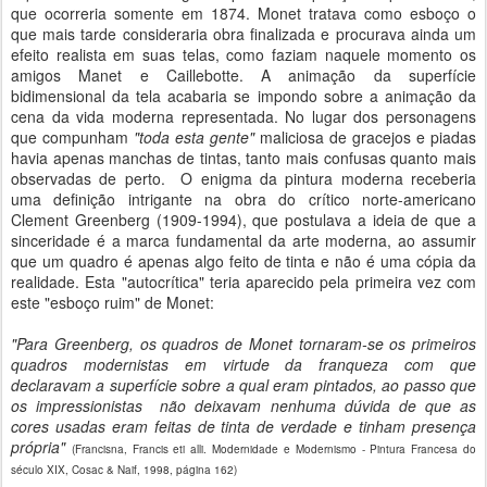
que ocorreria somente em 1874. Monet tratava como esboço o
que mais tarde consideraria obra finalizada e procurava ainda um
efeito realista em suas telas, como faziam naquele momento os
amigos Manet e Caillebotte. A animação da superfície
bidimensional da tela acabaria se impondo sobre a animação da
cena da vida moderna representada. No lugar dos personagens
que compunham
"toda esta gente"
maliciosa de gracejos e piadas
havia apenas manchas de tintas, tanto mais confusas quanto mais
observadas de perto. O enigma da pintura moderna receberia
uma definição intrigante na obra do crítico norte-americano
Clement Greenberg (1909-1994), que postulava a ideia de que a
sinceridade é a marca fundamental da arte moderna, ao assumir
que um quadro é apenas algo feito de tinta e não é uma cópia da
realidade. Esta "autocrítica" teria aparecido pela primeira vez com
este "esboço ruim" de Monet:
"Para Greenberg, os quadros de Monet tornaram-se os primeiros
quadros modernistas em virtude da franqueza com que
declaravam a superfície sobre a qual eram pintados, ao passo que
os impressionistas não deixavam nenhuma dúvida de que as
cores usadas eram feitas de tinta de verdade e tinham presença
própria"
(Francisna, Francis eti alli. Modernidade e Modernismo - Pintura Francesa do
século XIX, Cosac & Naif, 1998, página 162)