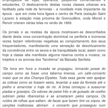
estudantes. O deslocamento destas novas classes urbanas era
facilitado pela rede de ferrovias - a novidade mais impactante da
época - que em meia hora ligava o centro de Paris (estação Saint
Lazare) à estação mais próxima de Grenouillère, onde Monet e
Renoir criaram várias telas no verão de 1869.
Os jornais e as revistas da época mostravam-se desconfiados
diante desta nova concentração dominical na periferia e inúmeras
vezes faziam referências negativas ao comportamento dos seus
frequentadores, manifestando uma sensação de desvirtuamento
da convivência entre os sexos e da tranquilidade local, assim como
hoje a classe alta manifesta alguma reserva contra a música, os
trejeitos e os aromas dos "farofeiros" da Baixada Santista:
"De hora em hora a invasão se propagou, tomando posse do
campo como se fosse uma taberna imensa, um café-concerto
maior que os dos Champs-Elysées. Toda essa gente veio apalpar
as colinas como se fossem seios, levantar a saia da floresta até o
joelho e amarrotar o traje do rio. A brisa começou a sussurrar
piadas e gracejos. Os odores de peixe frito e de guisado de coelho
subiram pelas ribanceiras e se arrastaram pelos campos. Os
ruídos de rolhas que saltam, de facas que fazem tinir os copos, de
canções maliciosas, abriram o concerto que prosseguiu num