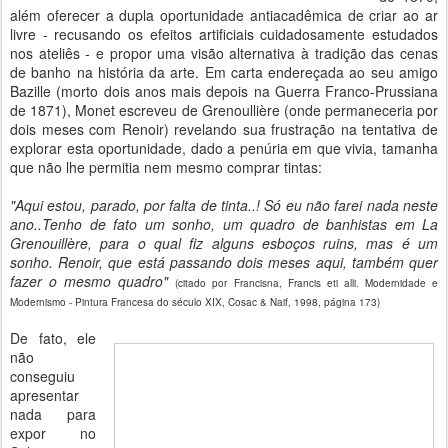
além oferecer a dupla oportunidade antiacadêmica de criar ao ar
livre - recusando os efeitos artificiais cuidadosamente estudados
nos ateliês - e propor uma visão alternativa à tradição das cenas
de banho na história da arte. Em carta endereçada ao seu amigo
Bazille (morto dois anos mais depois na Guerra Franco-Prussiana
de 1871), Monet escreveu de Grenoullière (onde permaneceria por
dois meses com Renoir) revelando sua frustração na tentativa de
explorar esta oportunidade, dado a penúria em que vivia, tamanha
que não lhe permitia nem mesmo comprar tintas:
"Aqui estou, parado, por falta de tinta..! Só eu não farei nada neste
ano..Tenho de fato um sonho, um quadro de banhistas em La
Grenouillère, para o qual fiz alguns esboços ruins, mas é um
sonho. Renoir, que está passando dois meses aqui, também quer
fazer o mesmo quadro"
(citado por Francisna, Francis eti alli. Modernidade e
Modernismo - Pintura Francesa do século XIX, Cosac & Naif, 1998, página 173)
De fato, ele
não
conseguiu
apresentar
nada para
expor no