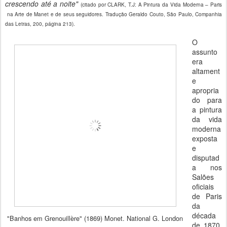
crescendo até a noite"
(citado por CLARK, T.J: A Pintura da Vida Moderna – Paris
na Arte de Manet e de seus seguidores. Tradução Geraldo Couto, São Paulo, Companhia
das Letras, 200, página 213).
O
assunto
era
altament
e
apropria
do para
a pintura
da vida
moderna
exposta
e
disputad
a nos
Salões
oficiais
de Paris
da
década
"Banhos em Grenouillère" (1869) Monet. National G. London
de 1870,