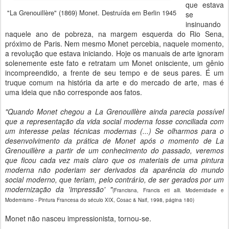
que estava
"La Grenouillère" (1869) Monet. Destruída em Berlin 1945
se
insinuando
naquele ano de pobreza, na margem esquerda do Rio Sena,
próximo de Paris. Nem mesmo Monet percebia, naquele momento,
a revolução que estava iniciando. Hoje os manuais de arte ignoram
solenemente este fato e retratam um Monet onisciente, um gênio
incompreendido, a frente de seu tempo e de seus pares. É um
truque comum na história da arte e do mercado de arte, mas é
uma ideia que não corresponde aos fatos.
"Quando Monet chegou a La Grenouillère ainda parecia possível
que a representação da vida social moderna fosse conciliada com
um interesse pelas técnicas modernas (...) Se olharmos para o
desenvolvimento da prática de Monet após o momento de La
Grenouillère a partir de um conhecimento do passado, veremos
que ficou cada vez mais claro que os materiais de uma pintura
moderna não poderiam ser derivados da aparência do mundo
social moderno, que teriam, pelo contrário, de ser gerados por um
modernização da 'impressão' "
(Francisna, Francis eti alli. Modernidade e
Modernismo - Pintura Francesa do século XIX, Cosac & Naif, 1998, página 180)
Monet não nasceu impressionista, tornou-se.