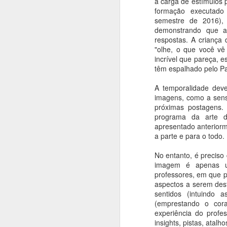
a carga de estímulos
Saint-Chapelle - Paris
AUG
formação executado 
5
Do livro História da Arte em
semestre de 2016),
200 Obras
demonstrando que a
respostas. A criança 
Vitrais da Alma
"olhe, o que você vê
incrível que pareça, e
Inaugurada em 1283, a delicada
têm espalhado pelo Pa
Igreja de Saint Chapelle é a
expressão mais sofisticada da
A temporalidade deve
A
arquitetura gótica (figura 33). Sua
imagens, como a sens
visão interior é simplesmente
próximas postagens.
resplandecente. Um mundo de
programa da arte d
A
luzes e cores arrebata a alma do
apresentado anteriorm
visitante. Mais de ¾ de todas as
a parte e para o todo.
As
paredes é feita de vidro, com
c
mais de 1100 imagens sagradas
No entanto, é preciso
s
em vitrais coloridos que ocupam
imagem é apenas um
p
700 m2 em 15 painéis de 15
professores, em que p
ja
metros de altura.
aspectos a serem des
or
sentidos (intuindo
(emprestando o cor
J
experiência do profe
insights, pistas, atal