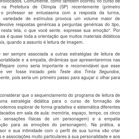
 provocados. Comumente, como também ocorreu no curso de
Fé na Arte 2 - Congo
Santa Sabedoria
AUG
AUG
na Prefeitura de Olímpia (SP) recentemente (primeiro
4
3
Do livro Segredos da Alma
Do Livro História da Arte em
 o professor se entusiasma com a resposta da turma,
na Arte
200 Obras
 variedade de estímulos provoca um volume maior de
devolve respostas genéricas a perguntas genéricas do tipo,
Santo Antônio do Congo
Patrimônio da Humanidade
 nesta tela, o que você sente. expresse sua emoção". Por
ssa é quase toda a orientação que muitos materiais didáticos
Com apenas 25 centímetros, esta
A arte bizantina, iniciada no V,
ís, quando a assunto é leitura de imagem.
peça de latão datada do começo
nasce justamente na porção
do século XVII, testemunha um
oriental do território que
 ser sempre associada a outras estratégias de leitura de
Fé na Arte 1 - Etiópia
UG
notável encontro de civilizações.
sobreviveu à onda de invasões
orialidade e a empatia, dinâmicas que apresentaremos nas
1
Do livro Segredos da Alma na Arte
bárbaras responsáveis pela queda
 Repare como seria importante e recomendável que esse
Crucifixo (século 17), 25 cm,
de Roma no ano 476. A parte do
e ver fosse iniciado pelo
Teste dos Trinta Segundos
,
pocalipse em Lalibela
Metropolitan N.Y.
Império que não ruiu falava o
ente, pois seria um primeiro passo para aguçar o olhar para
idioma grego e tinha a capital em
 onze igrejas de Lalibela, ainda hoje centro de oração e peregrinação
Constantinopla, antiga Bizâncio
ristã, foram proclamadas patrimônio da humanidade pela Unesco. É
(hoje Istambul), onde floresceu
 considerar que o sequenciamento do programa de leitura de
implesmente inacreditável como foram escavadas na pedra até
uma milenar civilização urbana,
a estratégia didática para o curso de formação de
ermanecerem ligadas à rocha-mãe apenas pela base. Portas, tetos,
comercial e de grande vitalidade
odemos explorar de forma gradativa e sistemática diferentes
nelas e colunas internas foram milimetricamente esculpidas no bloco
cultural.
tacados em sala de aula: memória, espaço, tempo, os cinco
iginal.
 as sensações físicas de um personagem) e a empatia
ação para as emoções do personagem). Na prática, a
Segredos da Alma na Arte - O Livro
UL
ssor e sua intimidade com o perfil de sua turma vão criar
27
Volume único e revisado: receba pelo correio
hos e associações muito particulares à sua personalidade e aos