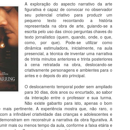
Livro: "Os Fantasmas de G
A exploração do aspecto narrativo da arte
2007.
figurativa é capaz de convocar no observador
seu potencial criativo para produzir um
Jean-Claude Carriére e Mi
pequeno texto recontando a história
representada na obra de arte, guiando-se a
Um caso raro de literatura 
escrita pelo uso das cinco perguntas chaves do
brotou da pintura. O diretor
texto jornalístico (quem, quando, onde, o que,
mesmo nome do filme origin
como, por que). Pode-se utilizar como
gravado em metal (técnica d
dinâmica estimuladora, inicialmente, na aula
Francisco de Goya e Lucie
presencial, a técnica de inventar uma narrativa
de trinta minutos anteriores e trinta posteriores
à cena retratada na obra, deslocando-se
criativamente personagens e ambientes para o
antes e o depois do ato principal.
O deslocamento temporal poder sem ampliado
para 30 dias, dois anos ou encurtado, ao sabor
da interação entre o professor e sua turma.
Não existe gabarito para isto, apenas o bom
 mais pertinente. A experiência mostra que, não raro, o
com a infindável criatividade das crianças e adolescentes e
monstram em reconstruir a narrativa da obra figurativa. A
umir mais ou menos tempo da aula, conforme a faixa etária e