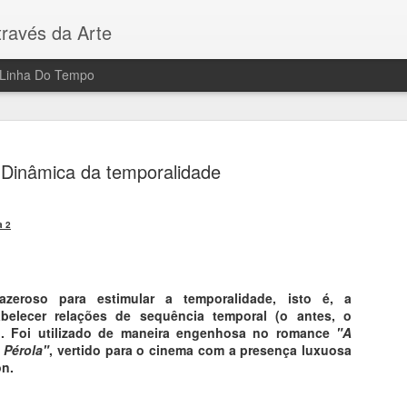
ravés da Arte
Linha Do Tempo
Dinâmica da temporalidade
a 2
Fantasmas
AUG
6
Gravuras (em metal
zeroso para estimular a temporalidade, isto é, a
Francisco de Goya e Lucien
belecer relações de sequência temporal (o antes, o
). Foi utilizado de maneira engenhosa no romance
"A
Filme: "Sombras de Goya"
 Pérola"
, vertido para o cinema com a presença luxuosa
on.
Direção de Milos Formam, 