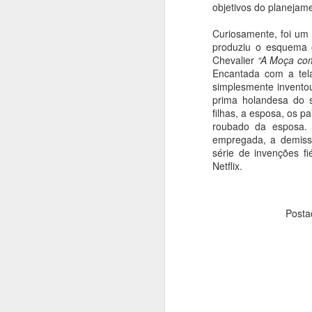
objetivos do planejame
T
Curiosamente, foi um 
S
produziu o esquema o
B
Chevalier
“A Moça com
m
Encantada com a tel
a
simplesmente invento
T
prima holandesa do 
filhas, a esposa, os p
roubado da esposa. 
J
empregada, a demiss
série de invenções fi
Netflix.
A
Hi
Posta
oc
li
d
p
ar
J