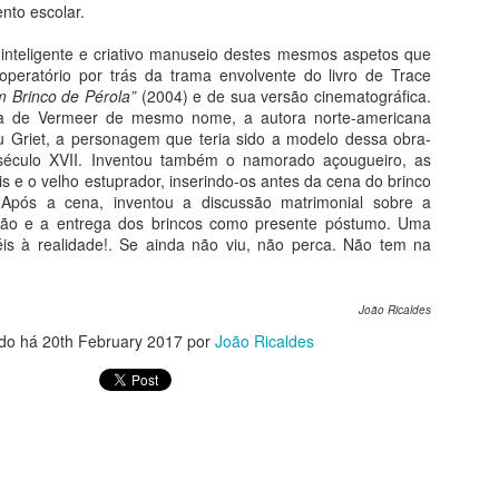
nto escolar.
emas da Arte e da Vida
inteligente e criativo manuseio destes mesmos aspetos que
eus pecados, segundo a arte gótica, seus prazeres insanos segundo
peratório por trás da trama envolvente do livro de Trace
osch e sua autopunição segundo Michelangelo. A louca paixão em
 Brinco de Pérola”
(2004) e de sua versão cinematográfica.
ármore de Camille Claudel e a separação com Frida Kahlo. O louco
a de Vermeer de mesmo nome, a autora norte-americana
mor de Picasso e Chico Buarque, com um alerta de Fernando Pessoa.
u Griet, a personagem que teria sido a modelo dessa obra-
odo o ódio do mundo com Goya, toda a inveja com Bosch novamente.
século XVII. Inventou também o namorado açougueiro, as
ais e o velho estuprador, inserindo-os antes da cena do brinco
Após a cena, inventou a discussão matrimonial sobre a
20 Lições de Arte
UL
ão e a entrega dos brincos como presente póstumo. Uma
26
Do livro História da Arte em 20 Lições
éis à realidade!. Se ainda não viu, não perca. Não tem na
tualizada e Compacta
João Ricaldes
stória da Arte em 20 Lições conduz o leitor pelos caminhos da arte
do há
20th February 2017
por
João Ricaldes
idental, da pré-história à arte contemporânea, através de uma
nguagem leve, precisa e atualizada. Está alinhada ao desenvolvimento
a pesquisa em história da arte, que tem conhecido um crescimento
recioso com novas teses e novas abordagens, principalmente sobre a
te brasileira.
Curso Humanarte 2º Semestre 2026
UL
25
Projeto Humanarte-Sanquim 2026