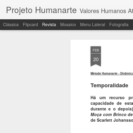
Projeto Humanarte
Valores Humanos At
Clássica
Flipcard
Revista
Mosaico
Menu Lateral
Fotografia
FEB
20
Método Humanarte - Dinâmic
Temporalidade
Há um recurso pra
capacidade de esta
durante e o depois
Moça com Brinco de
de Scarlett Johanss