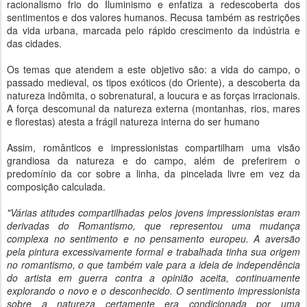
racionalismo frio do Iluminismo e enfatiza a redescoberta dos
sentimentos e dos valores humanos. Recusa também as restrições
da vida urbana, marcada pelo rápido crescimento da indústria e
das cidades.
Os temas que atendem a este objetivo são: a vida do campo, o
passado medieval, os tipos exóticos (do Oriente), a descoberta da
natureza indômita, o sobrenatural, a loucura e as forças irracionais.
A força descomunal da natureza externa (montanhas, rios, mares
e florestas) atesta a frágil natureza interna do ser humano
Assim, românticos e impressionistas compartilham uma visão
grandiosa da natureza e do campo, além de preferirem o
predomínio da cor sobre a linha, da pincelada livre em vez da
composição calculada.
"Várias atitudes compartilhadas pelos jovens impressionistas eram
derivadas do Romantismo, que representou uma mudança
complexa no sentimento e no pensamento europeu. A aversão
pela pintura excessivamente formal e trabalhada tinha sua origem
no romantismo, o que também vale para a ideia de independência
do artista em guerra contra a opinião aceita, continuamente
explorando o novo e o desconhecido. O sentimento impressionista
sobre a natureza certamente era condicionada por uma