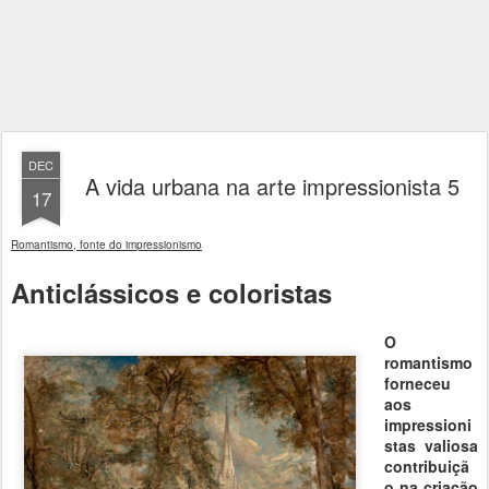
DEC
A vida urbana na arte impressionista 5
17
Romantismo, fonte do impressionismo
Anticlássicos e coloristas
O
romantismo
forneceu
aos
impressioni
stas valiosa
contribuiçã
o na criação