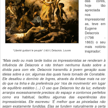
das cores,
hoje tão
apreciada
nos
impressionist
as, teve em
Eugene
Delacroix
(1798 -
1863) o seu
mais notório
"Liberté guidant le peuple" (1831) Delacroix. Louvre
inspirador:
"Mais cedo ou mais tarde todos os impressionistas se renderam à
influência de Delacroix e não tinham nenhuma ilusão sobre a
dívida para com ele. Delacroix transmitiu à jovem geração suas
ideias sobre a cor, algumas das quais havia tomado de Constable.
Ele desafiou o domínio de Ingres, através da ênfase mais na cor
do que na linha e da preferência por 'rios de movimento' em lugar
de equilíbrio estático (...) O uso que Delacroix fez da luz, evitando
arranjos excessivamente precisos do espaço e contornos perfeitos
como era habitual, facilitou algumas das experiências dos
impressionistas. Ele escreveu: 'É melhor que as pinceladas não
sejam exatamente fundidas. Elas se fundem naturalmente a certa