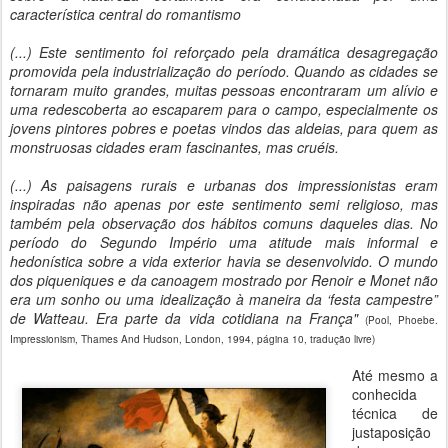
característica central do romantismo
(...) Este sentimento foi reforçado pela dramática desagregação
promovida pela industrialização do período. Quando as cidades se
tornaram muito grandes, muitas pessoas encontraram um alívio e
uma redescoberta ao escaparem para o campo, especialmente os
jovens pintores pobres e poetas vindos das aldeias, para quem as
monstruosas cidades eram fascinantes, mas cruéis.
(...)
As paisagens rurais e urbanas dos impressionistas eram
inspiradas não apenas por este sentimento semi religioso, mas
também pela observação dos hábitos comuns daqueles dias. No
período do Segundo Império uma atitude mais informal e
hedonística sobre a vida exterior havia se desenvolvido. O mundo
dos piqueniques e da canoagem mostrado por Renoir e Monet não
era um sonho ou uma idealização à maneira da ‘festa campestre”
de Watteau. Era parte da vida cotidiana na França"
(Pool, Phoebe.
Impressionism, Thames And Hudson, London, 1994, página 10, tradução livre)
Até mesmo a
conhecida
técnica de
justaposição