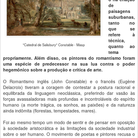
de
paisagens
suburbanas,
tanto no
que se
refere à
técnica,
"Catedral de Salisbury" Constable - Masp
quanto ao
tema
propriamente. Além disso, os pintores do romantismo foram
uma espécie de predecessor na sua lua contra o poder
hegemônico sobre a produção e crítica de arte.
O Romantismo inglês (John Constable) e o francês (Eugène
Delacroix) tiveram a coragem de contestar a postura racional e
equilibrada da linguagem neoclássica, preferindo dar vasão às
forças avassaladoras mais profundas e incontroláveis do espírito
humano (a morte trágica, os sonhos, as paixões) e da natureza
ainda indômita (florestas, tempestades, mares).
Foi ao mesmo tempo um modo de sentir e de pensar em oposição
à sociedade aristocrática e às limitações da sociedade industrial
sobre o ser humano. O movimento de poetas e pintores recusa o