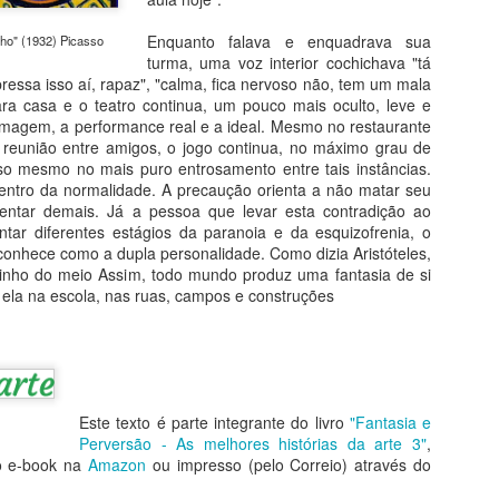
emas da Arte e da Vida
Enquanto falava e enquadrava sua
lho" (1932) Picasso
turma, uma voz interior cochichava "tá
eus pecados, segundo a arte gótica, seus prazeres insanos segundo
pressa isso aí, rapaz", "calma, fica nervoso não, tem um mala
osch e sua autopunição segundo Michelangelo. A louca paixão em
para casa e o teatro continua, um pouco mais oculto, leve e
ármore de Camille Claudel e a separação com Frida Kahlo. O louco
a imagem, a performance real e a ideal. Mesmo no restaurante
mor de Picasso e Chico Buarque, com um alerta de Fernando Pessoa.
 reunião entre amigos, o jogo continua, no máximo grau de
odo o ódio do mundo com Goya, toda a inveja com Bosch novamente.
so mesmo no mais puro entrosamento entre tais instâncias.
entro da normalidade. A precaução orienta a não matar seu
entar demais. Já a pessoa que levar esta contradição ao
20 Lições de Arte
UL
tar diferentes estágios da paranoia e da esquizofrenia, o
26
Do livro História da Arte em 20 Lições
onhece como a dupla personalidade. Como dizia Aristóteles,
minho do meio Assim, todo mundo produz uma fantasia de si
tualizada e Compacta
 ela na escola, nas ruas, campos e construções
stória da Arte em 20 Lições conduz o leitor pelos caminhos da arte
idental, da pré-história à arte contemporânea, através de uma
nguagem leve, precisa e atualizada. Está alinhada ao desenvolvimento
a pesquisa em história da arte, que tem conhecido um crescimento
recioso com novas teses e novas abordagens, principalmente sobre a
Este texto é parte integrante do livro
"Fantasia e
te brasileira.
Perversão - As melhores histórias da arte 3"
,
to e-book na
Curso Humanarte 2º Semestre 2026
Amazon
ou impresso (pelo Correio) através do
UL
25
Projeto Humanarte-Sanquim 2026