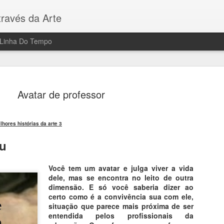
ravés da Arte
Linha Do Tempo
Avatar de professor
lhores histórias da arte 3
Fantasmas
AUG
Eu
6
Gravuras (em metal
Você tem um avatar e julga viver a vida
Francisco de Goya e Lucien
dele, mas se encontra no leito de outra
dimensão. E só você saberia dizer ao
Filme: "Sombras de Goya"
certo como é a convivência sua com ele,
situação que parece mais próxima de ser
Direção de Milos Formam, 
entendida pelos profissionais da