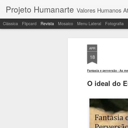
Projeto Humanarte
Valores Humanos At
Clássica
Flipcard
Revista
Mosaico
Menu Lateral
Fotografia
APR
18
Fantasia e perversão - As me
O ideal do 