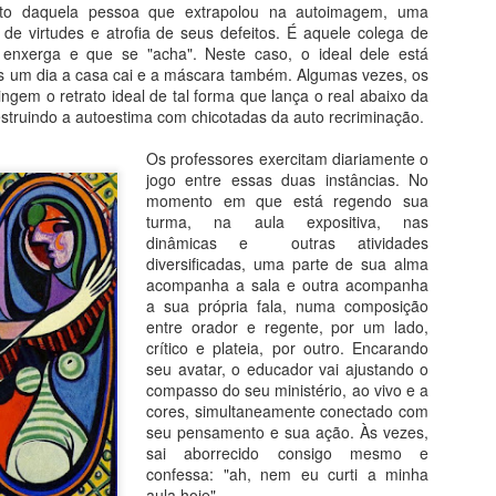
nto daquela pessoa que extrapolou na autoimagem, uma
Fé na Arte 2 - Congo
Santa Sabedoria
AUG
AUG
a de virtudes e atrofia de seus defeitos. É aquele colega de
4
3
Do livro Segredos da Alma
Do Livro História da Arte em
 enxerga e que se "acha". Neste caso, o ideal dele está
na Arte
200 Obras
s um dia a casa cai e a máscara também. Algumas vezes, os
ngem o retrato ideal de tal forma que lança o real abaixo da
Santo Antônio do Congo
Patrimônio da Humanidade
destruindo a autoestima com chicotadas da auto recriminação.
Com apenas 25 centímetros, esta
A arte bizantina, iniciada no V,
Os professores exercitam diariamente o
peça de latão datada do começo
nasce justamente na porção
jogo entre essas duas instâncias. No
do século XVII, testemunha um
oriental do território que
Fé na Arte 1 - Etiópia
momento em que está regendo sua
UG
notável encontro de civilizações.
sobreviveu à onda de invasões
turma, na aula expositiva, nas
1
Do livro Segredos da Alma na Arte
bárbaras responsáveis pela queda
dinâmicas e outras atividades
Crucifixo (século 17), 25 cm,
de Roma no ano 476. A parte do
diversificadas, uma parte de sua alma
pocalipse em Lalibela
Metropolitan N.Y.
Império que não ruiu falava o
acompanha a sala e outra acompanha
idioma grego e tinha a capital em
a sua própria fala, numa composição
 onze igrejas de Lalibela, ainda hoje centro de oração e peregrinação
Constantinopla, antiga Bizâncio
entre orador e regente, por um lado,
ristã, foram proclamadas patrimônio da humanidade pela Unesco. É
(hoje Istambul), onde floresceu
crítico e plateia, por outro. Encarando
implesmente inacreditável como foram escavadas na pedra até
uma milenar civilização urbana,
seu avatar, o educador vai ajustando o
ermanecerem ligadas à rocha-mãe apenas pela base. Portas, tetos,
comercial e de grande vitalidade
compasso do seu ministério, ao vivo e a
nelas e colunas internas foram milimetricamente esculpidas no bloco
cultural.
cores, simultaneamente conectado com
iginal.
seu pensamento e sua ação. Às vezes,
Segredos da Alma na Arte - O Livro
sai aborrecido consigo mesmo e
UL
confessa: "ah, nem eu curti a minha
27
Volume único e revisado: receba pelo correio
aula hoje".