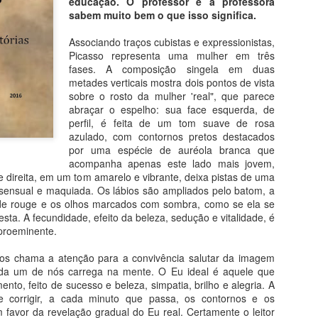
educação. O professor e a professora
Livro: "Os Fantasmas de G
sabem muito bem o que isso significa.
2007.
Associando traços cubistas e expressionistas,
Jean-Claude Carriére e Mi
Picasso representa uma mulher em três
fases. A composição singela em duas
Um caso raro de literatura 
metades verticais mostra dois pontos de vista
brotou da pintura. O diretor
sobre o rosto da mulher 'real", que parece
mesmo nome do filme origin
abraçar o espelho: sua face esquerda, de
gravado em metal (técnica d
perfil, é feita de um tom suave de rosa
Francisco de Goya e Lucie
azulado, com contornos pretos destacados
por uma espécie de auréola branca que
acompanha apenas este lado mais jovem,
ce direita, em um tom amarelo e vibrante, deixa pistas de uma
sensual e maquiada. Os lábios são ampliados pelo batom, a
de rouge e os olhos marcados com sombra, como se ela se
ta. A fecundidade, efeito da beleza, sedução e vitalidade, é
proeminente.
nos chama a atenção para a convivência salutar da imagem
ada um de nós carrega na mente. O Eu ideal é aquele que
to, feito de sucesso e beleza, simpatia, brilho e alegria. A
e corrigir, a cada minuto que passa, os contornos e os
 favor da revelação gradual do Eu real. Certamente o leitor