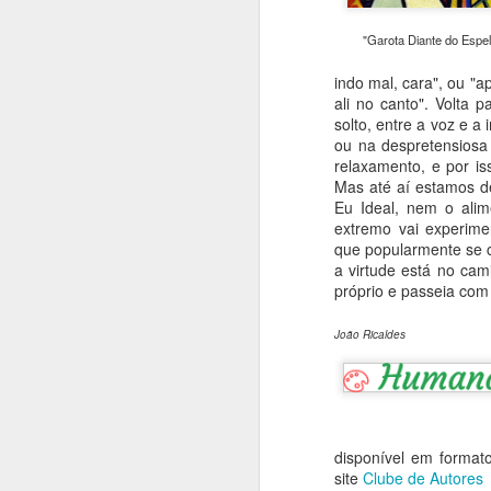
T
"Garota Diante do Espe
S
indo mal, cara", ou "a
B
ali no canto". Volta 
m
solto, entre a voz e 
a
ou na despretensiosa
T
relaxamento, e por is
Mas até aí estamos d
Eu Ideal, nem o alim
J
extremo vai experimen
que popularmente se c
a virtude está no ca
A
próprio e passeia com
Hi
João Ricaldes
oc
li
d
p
ar
disponível em forma
J
site
Clube de Autores