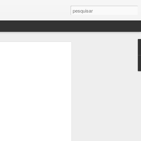
 de Goya
): "Os desastres da Guerra" (1810)
tes (1746 - 1828)
 (EUA-ESP, 2006),
com Javier Barden e Natalie Portman