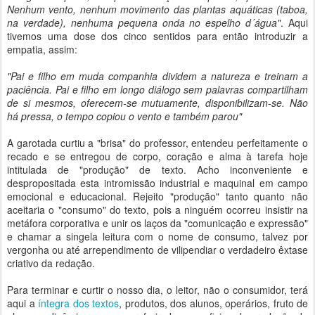
Nenhum vento, nenhum movimento das plantas aquáticas (taboa,
na verdade), nenhuma pequena onda no espelho d´água"
. Aqui
tivemos uma dose dos cinco sentidos para então introduzir a
empatia, assim:
"Pai e filho em muda companhia dividem a natureza e treinam a
paciência. Pai e filho em longo diálogo sem palavras compartilham
de si mesmos, oferecem-se mutuamente, disponibilizam-se. Não
há pressa, o tempo copiou o vento e também parou"
A garotada curtiu a "brisa" do professor, entendeu perfeitamente o
recado e se entregou de corpo, coração e alma à tarefa hoje
intitulada de "produção" de texto. Acho inconveniente e
despropositada esta intromissão industrial e maquinal em campo
emocional e educacional. Rejeito "produção" tanto quanto não
aceitaria o "consumo" do texto, pois a ninguém ocorreu insistir na
metáfora corporativa e unir os laços da "comunicação e expressão"
e chamar a singela leitura com o nome de consumo, talvez por
vergonha ou até arrependimento de vilipendiar o verdadeiro êxtase
criativo da redação.
Para terminar e curtir o nosso dia, o leitor, não o consumidor, terá
aqui a
íntegra dos textos
, produtos, dos alunos, operários, fruto de