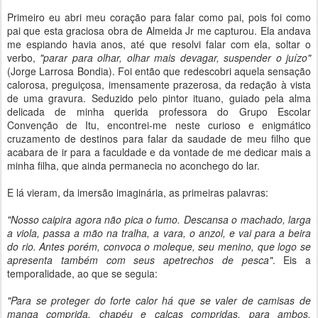
Primeiro eu abri meu coração para falar como pai, pois foi como
pai que esta graciosa obra de Almeida Jr me capturou. Ela andava
me espiando havia anos, até que resolvi falar com ela, soltar o
verbo,
"parar para olhar, olhar mais devagar, suspender o juízo"
(Jorge Larrosa Bondia). Foi então que redescobri aquela sensação
calorosa, preguiçosa, imensamente prazerosa, da redação à vista
de uma gravura. Seduzido pelo pintor ituano, guiado pela alma
delicada de minha querida professora do Grupo Escolar
Convenção de Itu, encontrei-me neste curioso e enigmático
cruzamento de destinos para falar da saudade de meu filho que
acabara de ir para a faculdade e da vontade de me dedicar mais a
minha filha, que ainda permanecia no aconchego do lar.
E lá vieram, da imersão imaginária, as primeiras palavras:
"Nosso caipira agora não pica o fumo. Descansa o machado, larga
a viola, passa a mão na tralha, a vara, o anzol, e vai para a beira
do rio. Antes porém, convoca o moleque, seu menino, que logo se
apresenta também com seus apetrechos de pesca"
. Eis a
temporalidade, ao que se seguia:
"Para se proteger do forte calor há que se valer de camisas de
manga comprida, chapéu e calças compridas, para ambos.