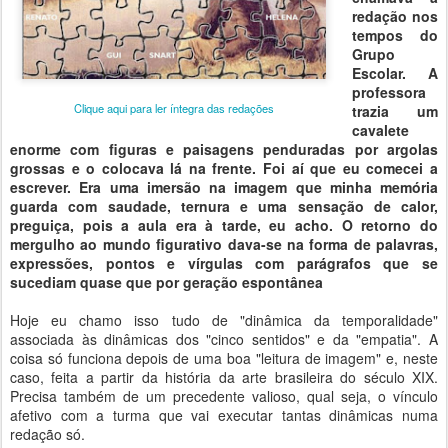
redação nos
tempos do
Grupo
Escolar. A
professora
Clique aqui para ler íntegra das redações
trazia um
cavalete
enorme com figuras e paisagens penduradas por argolas
grossas e o colocava lá na frente. Foi aí que eu comecei a
escrever. Era uma imersão na imagem que minha memória
guarda com saudade, ternura e uma sensação de calor,
preguiça, pois a aula era à tarde, eu acho. O retorno do
mergulho ao mundo figurativo dava-se na forma de palavras,
expressões, pontos e vírgulas com parágrafos que se
sucediam quase que por geração espontânea
Hoje eu chamo isso tudo de "dinâmica da temporalidade"
associada às dinâmicas dos "cinco sentidos" e da "empatia". A
coisa só funciona depois de uma boa "leitura de imagem" e, neste
caso, feita a partir da história da arte brasileira do século XIX.
Precisa também de um precedente valioso, qual seja, o vínculo
afetivo com a turma que vai executar tantas dinâmicas numa
redação só.