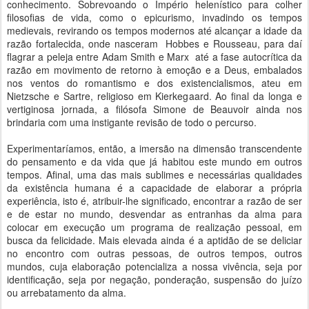
conhecimento. Sobrevoando o Império helenístico para colher
filosofias de vida, como o epicurismo, invadindo os tempos
medievais, revirando os tempos modernos até alcançar a idade da
razão fortalecida, onde nasceram Hobbes e Rousseau, para daí
flagrar a peleja entre Adam Smith e Marx até a fase autocrítica da
razão em movimento de retorno à emoção e a Deus, embalados
nos ventos do romantismo e dos existencialismos, ateu em
Nietzsche e Sartre, religioso em Kierkegaard. Ao final da longa e
vertiginosa jornada, a filósofa Simone de Beauvoir ainda nos
brindaria com uma instigante revisão de todo o percurso.
Experimentaríamos, então, a imersão na dimensão transcendente
do pensamento e da vida que já habitou este mundo em outros
tempos. Afinal, uma das mais sublimes e necessárias qualidades
da existência humana é a capacidade de elaborar a própria
experiência, isto é, atribuir-lhe significado, encontrar a razão de ser
e de estar no mundo, desvendar as entranhas da alma para
colocar em execução um programa de realização pessoal, em
busca da felicidade. Mais elevada ainda é a aptidão de se deliciar
no encontro com outras pessoas, de outros tempos, outros
mundos, cuja elaboração potencializa a nossa vivência, seja por
identificação, seja por negação, ponderação, suspensão do juízo
ou arrebatamento da alma.