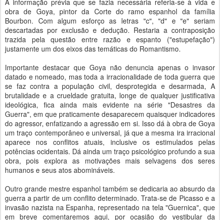
A informação prévia que se fazia necessária referia-se à vida e
obra de Goya, pintor da Corte do ramo espanhol da família
Bourbon. Com algum esforço as letras "c", "d" e "e" seriam
descartadas por exclusão e dedução. Restaria a contraposição
trazida pela questão entre razão e espanto ("estupefação")
justamente um dos eixos das temáticas do Romantismo.
Importante destacar que Goya não denuncia apenas o invasor
datado e nomeado, mas toda a irracionalidade de toda guerra que
se faz contra a população civil, desprotegida e desarmada, A
brutalidade e a crueldade gratuita, longe de qualquer justificativa
ideológica, fica ainda mais evidente na série "Desastres da
Guerra", em que praticamente desaparecem quaisquer indicadores
do agressor, enfatizando a agressão em si. Isso dá à obra de Goya
um traço contemporâneo e universal, já que a mesma ira irracional
aparece nos conflitos atuais, inclusive os estimulados pelas
potências ocidentais. Dá ainda um traço psicológico profundo a sua
obra, pois explora as motivações mais selvagens dos seres
humanos e seus atos abomináveis.
Outro grande mestre espanhol também se dedicaria ao absurdo da
guerra a partir de um conflito determinado. Trata-se de Picasso e a
invasão nazista na Espanha, representado na tela "Guernica", que
em breve comentaremos aqui, por ocasião do vestibular da