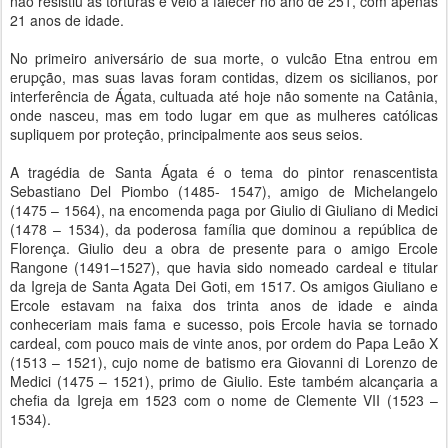
não resistiu às torturas e veio a falecer no ano de 251, com apenas
21 anos de idade.
No primeiro aniversário de sua morte, o vulcão Etna entrou em
erupção, mas suas lavas foram contidas, dizem os sicilianos, por
interferência de Ágata, cultuada até hoje não somente na Catânia,
onde nasceu, mas em todo lugar em que as mulheres católicas
supliquem por proteção, principalmente aos seus seios.
A tragédia de Santa Ágata é o tema do pintor renascentista
Sebastiano Del Piombo (1485- 1547), amigo de Michelangelo
(1475 – 1564), na encomenda paga por Giulio di Giuliano di Medici
(1478 – 1534), da poderosa família que dominou a república de
Florença. Giulio deu a obra de presente para o amigo Ercole
Rangone (1491–1527), que havia sido nomeado cardeal e titular
da Igreja de Santa Agata Dei Goti, em 1517. Os amigos Giuliano e
Ercole estavam na faixa dos trinta anos de idade e ainda
conheceriam mais fama e sucesso, pois Ercole havia se tornado
cardeal, com pouco mais de vinte anos, por ordem do Papa Leão X
(1513 – 1521), cujo nome de batismo era Giovanni di Lorenzo de
Medici (1475 – 1521), primo de Giulio. Este também alcançaria a
chefia da Igreja em 1523 com o nome de Clemente VII (1523 –
1534).