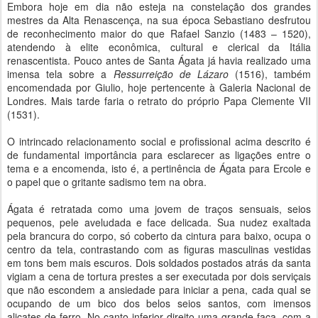
Embora hoje em dia não esteja na constelação dos grandes
mestres da Alta Renascença, na sua época Sebastiano desfrutou
de reconhecimento maior do que Rafael Sanzio (1483 – 1520),
atendendo à elite econômica, cultural e clerical da Itália
renascentista. Pouco antes de Santa Ágata já havia realizado uma
imensa tela sobre a
Ressurreição de Lázaro
(1516), também
encomendada por Giulio, hoje pertencente à Galeria Nacional de
Londres. Mais tarde faria o retrato do próprio Papa Clemente VII
(1531).
O intrincado relacionamento social e profissional acima descrito é
de fundamental importância para esclarecer as ligações entre o
tema e a encomenda, isto é, a pertinência de Ágata para Ercole e
o papel que o gritante sadismo tem na obra.
Ágata é retratada como uma jovem de traços sensuais, seios
pequenos, pele aveludada e face delicada. Sua nudez exaltada
pela brancura do corpo, só coberto da cintura para baixo, ocupa o
centro da tela, contrastando com as figuras masculinas vestidas
em tons bem mais escuros. Dois soldados postados atrás da santa
vigiam a cena de tortura prestes a ser executada por dois serviçais
que não escondem a ansiedade para iniciar a pena, cada qual se
ocupando de um bico dos belos seios santos, com imensos
alicates de ferro. No canto inferior direito uma grande faca, com a