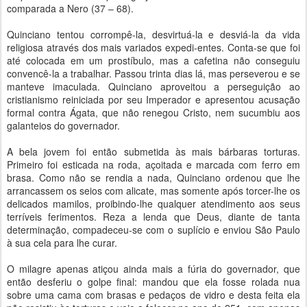
comparada a Nero (37 – 68).
Quinciano tentou corrompê-la, desvirtuá-la e desviá-la da vida
religiosa através dos mais variados expedi-entes. Conta-se que foi
até colocada em um prostíbulo, mas a cafetina não conseguiu
convencê-la a trabalhar. Passou trinta dias lá, mas perseverou e se
manteve imaculada. Quinciano aproveitou a perseguição ao
cristianismo reiniciada por seu Imperador e apresentou acusação
formal contra Ágata, que não renegou Cristo, nem sucumbiu aos
galanteios do governador.
A bela jovem foi então submetida às mais bárbaras torturas.
Primeiro foi esticada na roda, açoitada e marcada com ferro em
brasa. Como não se rendia a nada, Quinciano ordenou que lhe
arrancassem os seios com alicate, mas somente após torcer-lhe os
delicados mamilos, proibindo-lhe qualquer atendimento aos seus
terríveis ferimentos. Reza a lenda que Deus, diante de tanta
determinação, compadeceu-se com o suplício e enviou São Paulo
à sua cela para lhe curar.
O milagre apenas atiçou ainda mais a fúria do governador, que
então desferiu o golpe final: mandou que ela fosse rolada nua
sobre uma cama com brasas e pedaços de vidro e desta feita ela