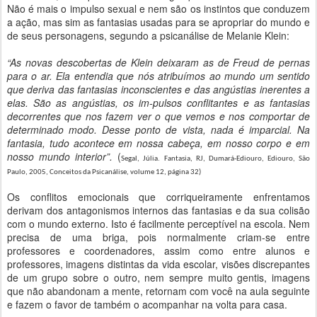
Não é mais o impulso sexual e nem são os instintos que conduzem
a ação, mas sim as fantasias usadas para se apropriar do mundo e
de seus personagens, segundo a psicanálise de Melanie Klein:
“As novas descobertas de Klein deixaram as de Freud de pernas
para o ar. Ela entendia que nós atribuímos ao mundo um sentido
que deriva das fantasias inconscientes e das angústias inerentes a
elas. São as angústias, os im-pulsos conflitantes e as fantasias
decorrentes que nos fazem ver o que vemos e nos comportar de
determinado modo. Desse ponto de vista, nada é imparcial. Na
fantasia, tudo acontece em nossa cabeça, em nosso corpo e em
nosso mundo interior”.
(
Segal, Júlia. Fantasia
, RJ, Dumará-Ediouro, Ediouro, São
Paulo, 2005, Conceitos da Psicanálise, volume 12, página 32)
Os conflitos emocionais que corriqueiramente enfrentamos
derivam dos antagonismos internos das fantasias e da sua colisão
com o mundo externo. Isto é facilmente perceptível na escola. Nem
precisa de uma briga, pois normalmente criam-se entre
professores e coordenadores, assim como entre alunos e
professores, imagens distintas da vida escolar, visões discrepantes
de um grupo sobre o outro, nem sempre muito gentis, imagens
que não abandonam a mente, retornam com você na aula seguinte
e fazem o favor de também o acompanhar na volta para casa.