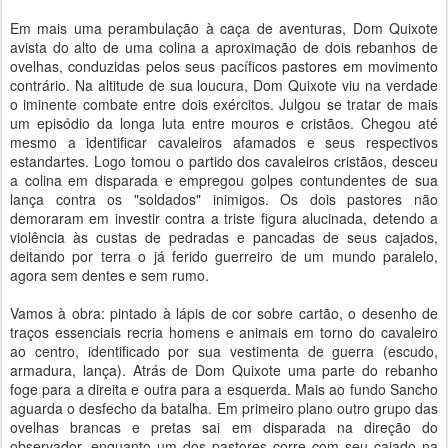
Em mais uma perambulação à caça de aventuras, Dom Quixote
avista do alto de uma colina a aproximação de dois rebanhos de
ovelhas, conduzidas pelos seus pacíficos pastores em movimento
contrário. Na altitude de sua loucura, Dom Quixote viu na verdade
o iminente combate entre dois exércitos. Julgou se tratar de mais
um episódio da longa luta entre mouros e cristãos. Chegou até
mesmo a identificar cavaleiros afamados e seus respectivos
estandartes. Logo tomou o partido dos cavaleiros cristãos, desceu
a colina em disparada e empregou golpes contundentes de sua
lança contra os "soldados" inimigos. Os dois pastores não
demoraram em investir contra a triste figura alucinada, detendo a
violência às custas de pedradas e pancadas de seus cajados,
deitando por terra o já ferido guerreiro de um mundo paralelo,
agora sem dentes e sem rumo.
Vamos à obra: pintado à lápis de cor sobre cartão, o desenho de
traços essenciais recria homens e animais em torno do cavaleiro
ao centro, identificado por sua vestimenta de guerra (escudo,
armadura, lança). Atrás de Dom Quixote uma parte do rebanho
foge para a direita e outra para a esquerda. Mais ao fundo Sancho
aguarda o desfecho da batalha. Em primeiro plano outro grupo das
ovelhas brancas e pretas sai em disparada na direção do
observador, enquanto um dos pastores corre com seu cajado na