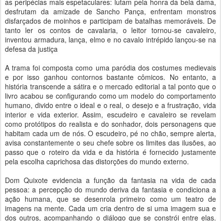
as peripécias mais espetaculares: lutam pela honra da bela dama,
desfrutam da amizade de Sancho Pança, enfrentam monstros
disfarçados de moinhos e participam de batalhas memoráveis. De
tanto ler os contos de cavalaria, o leitor tornou-se cavaleiro,
inventou armadura, lança, elmo e no cavalo intrépido lançou-se na
defesa da justiça
A trama foi composta como uma paródia dos costumes medievais
e por isso ganhou contornos bastante cômicos. No entanto, a
história transcende a sátira e o mercado editorial a tal ponto que o
livro acabou se configurando como um modelo do comportamento
humano, divido entre o ideal e o real, o desejo e a frustração, vida
interior e vida exterior. Assim, escudeiro e cavaleiro se revelam
como protótipos do realista e do sonhador, dois personagens que
habitam cada um de nós. O escudeiro, pé no chão, sempre alerta,
avisa constantemente o seu chefe sobre os limites das ilusões, ao
passo que o roteiro da vida e da história é fornecido justamente
pela escolha caprichosa das distorções do mundo externo.
Dom Quixote evidencia a função da fantasia na vida de cada
pessoa: a percepção do mundo deriva da fantasia e condiciona a
ação humana, que se desenrola primeiro como um teatro de
imagens na mente. Cada um cria dentro de si uma imagem sua e
dos outros, acompanhando o diálogo que se constrói entre elas.