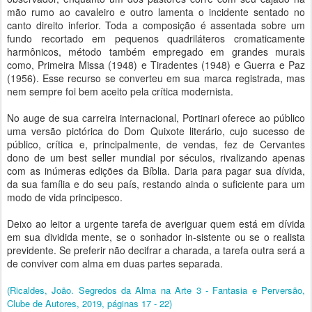
mão rumo ao cavaleiro e outro lamenta o incidente sentado no
canto direito inferior. Toda a composição é assentada sobre um
fundo recortado em pequenos quadriláteros cromaticamente
harmônicos, método também empregado em grandes murais
como, Primeira Missa (1948) e Tiradentes (1948) e Guerra e Paz
(1956). Esse recurso se converteu em sua marca registrada, mas
nem sempre foi bem aceito pela crítica modernista.
No auge de sua carreira internacional, Portinari oferece ao público
uma versão pictórica do Dom Quixote literário, cujo sucesso de
público, crítica e, principalmente, de vendas, fez de Cervantes
dono de um best seller mundial por séculos, rivalizando apenas
com as inúmeras edições da Bíblia. Daria para pagar sua dívida,
da sua família e do seu país, restando ainda o suficiente para um
modo de vida principesco.
Deixo ao leitor a urgente tarefa de averiguar quem está em dívida
em sua dividida mente, se o sonhador in-sistente ou se o realista
previdente. Se preferir não decifrar a charada, a tarefa outra será a
de conviver com alma em duas partes separada.
(Ricaldes, João. Segredos da Alma na Arte 3 - Fantasia e Perversão,
Clube de Autores, 2019, páginas 17 - 22)