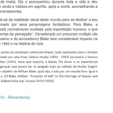
a de metal. Ela o acompanhou durante toda a vida e deu
ligiosidade e sincretismo, gênero e raça, singularidade e coletividade,
700 m2 em 15 painéis de 15
 ainda a visitava em espírito, após a morte, aconselhando-a
spaço público e privado, entre outros binômios mais ou menos
metros de altura.
emanescentes.
armoniosos.
Fé na Arte 1 - Etiópia
ia-se da realidade visual deste mundo para se dedicar a seu
UG
ovoado por seus personagens fantásticos. Para Blake, a
1
Do livro Segredos da Alma na Arte
está normalmente ocultada pela imperfeição humana, o que
portas da percepção”. Considerado um precursor múltiplo (do
pocalipse em Lalibela
ismo e do surrealismo) Blake teve considerável impacto na
 1960 e na história do rock.
 onze igrejas de Lalibela, ainda hoje centro de oração e peregrinação
ristã, foram proclamadas patrimônio da humanidade pela Unesco. É
s portas da percepção estivessem limpas, tudo apareceria para o homem
implesmente inacreditável como foram escavadas na pedra até
ctado por esta frase, Aldous Huxley (1894 - 1963) escreveria o famoso
ermanecerem ligadas à rocha-mãe apenas pela base. Portas, tetos,
tion
(1954), tema que inspirou a Banda
The Doors
e as experiências
nelas e colunas internas foram milimetricamente esculpidas no bloco
 geração que parece ter se apegado mais ao método de Huxley (ingerir
iginal.
 objetivo de William Blake, qual seja, a luta por um mundo livre, igual e
Segredos da Alma na Arte - O Livro
UL
ra.
(Cf Blake, William. “Proverbs of Hell” In The Marriage of Heaven and
27
n.blakearchive.org/.
Acesso 29/07/2020).
Volume único e revisado: receba pelo correio
emas da Arte e da Vida
 10 – Romantismo
)
eus pecados, segundo a arte gótica, seus prazeres insanos segundo
osch e sua autopunição segundo Michelangelo. A louca paixão em
ármore de Camille Claudel e a separação com Frida Kahlo. O louco