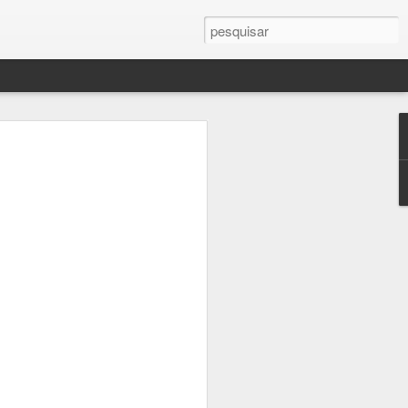
ras
erente. Caminhar pelos corredores dos
e-Luz, encarar sem pressa cada obra-
ado, deslizar os olhos pelos detalhes que
utros visitantes, tudo isso certamente