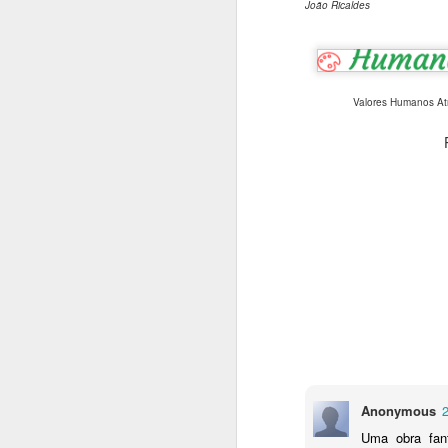
João Ricaldes
a
T
J
Valores Humanos At
A
Hi
oc
li
d
p
ar
J
N
Anonymous
O
pa
Uma obra fant