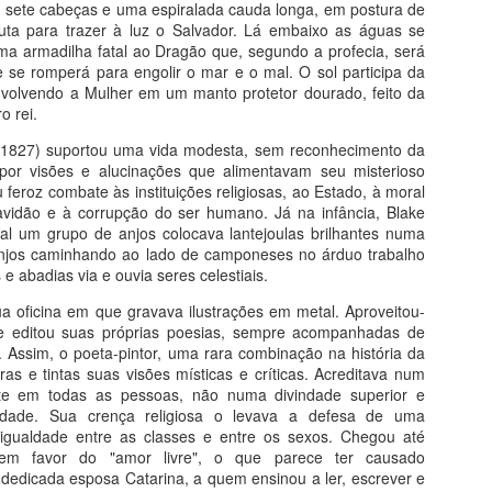
 sete cabeças e uma espiralada cauda longa, em postura de
ta para trazer à luz o Salvador. Lá embaixo as águas se
a armadilha fatal ao Dragão que, segundo a profecia, será
e se romperá para engolir o mar e o mal. O sol participa da
envolvendo a Mulher em um manto protetor dourado, feito da
o rei.
Saint-Chapelle - Paris
Fé na Arte 2 - Congo
AUG
AUG
- 1827) suportou uma vida modesta, sem reconhecimento da
5
4
Do livro História da Arte em
Do livro Segredos da Alma
por visões e alucinações que alimentavam seu misterioso
200 Obras
na Arte
 feroz combate às instituições religiosas, ao Estado, à moral
avidão e à corrupção do ser humano. Já na infância, Blake
Vitrais da Alma
Santo Antônio do Congo
al um grupo de anjos colocava lantejoulas brilhantes numa
njos caminhando ao lado de camponeses no árduo trabalho
Inaugurada em 1283, a delicada
Com apenas 25 centímetros, esta
 e abadias via e ouvia seres celestiais.
Igreja de Saint Chapelle é a
peça de latão datada do começo
ua oficina em que gravava ilustrações em metal. Aproveitou-
expressão mais sofisticada da
do século XVII, testemunha um
Maria Auxiliadora da Silva
UG
 e editou suas próprias poesias, sempre acompanhadas de
arquitetura gótica (figura 33). Sua
notável encontro de civilizações.
2
s. Assim, o poeta-pintor, uma rara combinação na história da
Arte Popular Contemporânea
visão interior é simplesmente
ras e tintas suas visões místicas e críticas. Acreditava num
resplandecente. Um mundo de
Crucifixo (século 17), 25 cm,
ente em todas as pessoas, não numa divindade superior e
lém dos Preconceitos de Arte
luzes e cores arrebata a alma do
Metropolitan N.Y.
dade. Sua crença religiosa o levava a defesa de uma
visitante. Mais de ¾ de todas as
 igualdade entre as classes e entre os sexos. Chegou até
A potência de Auxiliadora está na capacidade de simultaneamente
paredes é feita de vidro, com
m favor do "amor livre", o que parece ter causado
rtencer e despertencer: sua obra é fruto de um trânsito constante
mais de 1100 imagens sagradas
dedicada esposa Catarina, a quem ensinou a ler, escrever e
tre tradição e modernidade, o rural e o urbano, moda e cultura pop,
em vitrais coloridos que ocupam