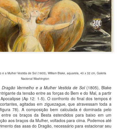
vai lhe proporcionar mais 
discreto sorriso como expr
compreende. Não precisa ve
museus, todas as obras, na
descortinar aos seus olhos
alma. As esculturas ganh
retratado, do mais humilde
 a Mulher Vestida de Sol (1805), William Blake, aquarela, 40 x 32 cm, Galeria
Nacional Washington
 Dragão Vermelho e a Mulher Vestida de Sol
(1805), Blake
trigante da tensão entre as forças do Bem e do Mal, a partir
o Apocalipse (Ap 12: 1-5). O confronto do final dos tempos é
 cortantes, agitadas em ziguezague, que atravessam toda a
(figura 78). A composição bem calculada é dominada pelo
l entre os braços da Besta estendidos para baixo em um
ção aos braços da Mulher, voltados para cima. Podemos até
vimento das asas do Dragão, necessário para estacionar seu