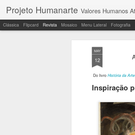
Projeto Humanarte
Valores Humanos At
Clássica
Flipcard
Revista
Mosaico
Menu Lateral
Fotografia
MAY
A
12
Do livro
História da Ar
Inspiração p