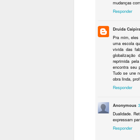
fi
mudanças comp
u
Responder
pi
Druida Caipir
J
Pra mim, eles 
uma escola que
vivida das fa
A
globalização 
reprimida pela
V
encontra seu p
da
Tudo se une n
d
obra linda, pro
c
Responder
J
Anonymous
Dualidade. Ret
expressam para
Pa
Responder
Ir