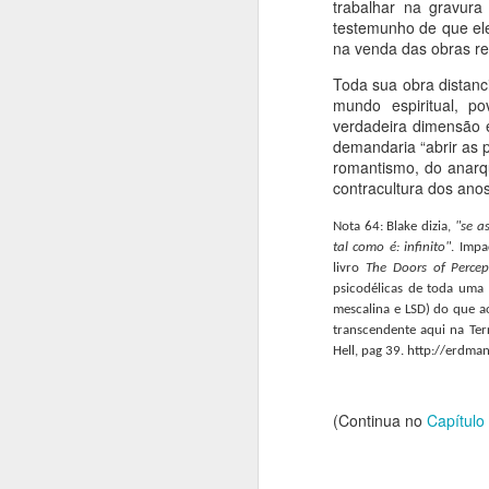
trabalhar na gravur
re
testemunho de que ele
e
Jean-Claude Carriére e Milos
na venda das obras r
h
Formam,
Toda sua obra distanc
A
Um caso raro de literatura que
mundo espiritual, p
brota do cinema, que por sua vez
verdadeira dimensão 
brotou da pintura.
demandaria “abrir as 
A
romantismo, do anarqu
contracultura dos anos
As
c
Nota 64: Blake dizia,
"se a
s
tal como é: infinito"
. Impa
p
livro
The Doors of Percep
ja
psicodélicas de toda uma
or
mescalina e LSD) do que ao
J
transcendente aqui na Ter
Hell, pag 39. http://erdma
T
(Continua no
Capítulo
S
B
m