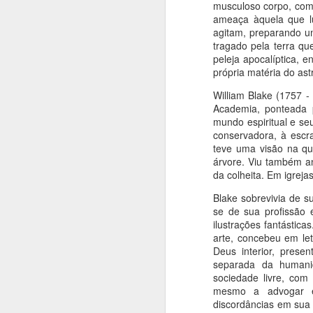
musculoso corpo, com
ameaça àquela que lu
agitam, preparando um
tragado pela terra qu
peleja apocalíptica, 
própria matéria do astr
Fantasmas de Goya
AUG
William Blake (1757 
6
Gravuras (em metal): "Os
Academia, ponteada 
desastres da Guerra"
mundo espiritual e seu
(1810)
conservadora, à escr
teve uma visão na qu
Francisco de Goya e Lucientes
árvore. Viu também a
(1746 - 1828)
da colheita. Em igrejas
Blake sobrevivia de s
Filme: "Sombras de Goya" (EUA-
A
se de sua profissão
ESP, 2006),
ilustrações fantástica
arte, concebeu em let
Direção de Milos Formam, com
Deus interior, pres
A
Javier Barden e Natalie Portman
separada da humani
sociedade livre, com
"
Livro: "Os Fantasmas de Goya",
mesmo a advogar e
pe
S.P., Companhia das Letras,
discordâncias em sua 
en
2007.