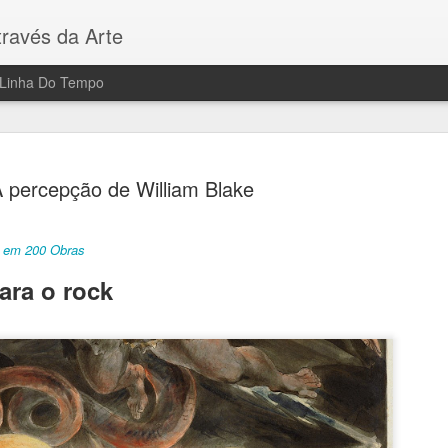
ravés da Arte
Linha Do Tempo
 percepção de William Blake
te em 200 Obras
Paris 100
AUG
ara o rock
7
5 Museus - 100 Ob
Toda a Arte em Paris
Sua visita a Paris será dif
principais museus da Cidad
prima, decifrar seu signific
passam despercebidos aos o