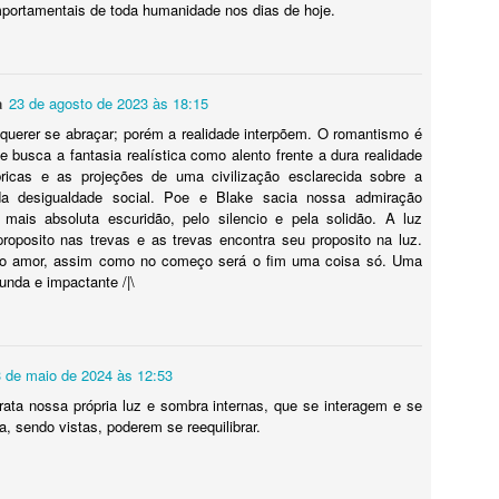
losofia, literatura, cinema e muita autorreflexão. Você encontrará aqui
ortamentais de toda humanidade nos dias de hoje.
m panorama amplo dos caminhos da humanidade convertidos em
ntura, escultura, arquitetura, música, só para nosso deleite.
O romance da história
a
23 de agosto de 2023 às 18:15
UL
20
Do livro O Romance da História - História do Mundo Através da
querer se abraçar; porém a realidade interpõem. O romantismo é
Literatura
 busca a fantasia realística como alento frente a dura realidade
bricas e as projeções de uma civilização esclarecida sobre a
presentação
da desigualdade social. Poe e Blake sacia nossa admiração
 mais absoluta escuridão, pelo silencio e pela solidão. A luz
ocê começa aqui uma viagem no tempo pelos sete mares nas asas
roposito nas trevas e as trevas encontra seu proposito na luz.
 imaginação literária. São 22 paradas em terras e culturas tão
o amor, assim como no começo será o fim uma coisa só. Uma
istantes do mundo atual e, ao mesmo tempo, tão próximas do que já
funda e impactante /|\
arregamos na alma.
Masp e Pinacoteca
UL
3 de maio de 2024 às 12:53
16
Viagem de Encerramento 2026
rata nossa própria luz e sombra internas, que se interagem e se
, sendo vistas, poderem se reequilibrar.
ra prolongar o prazer
 ao Masp é satisfação garantida.