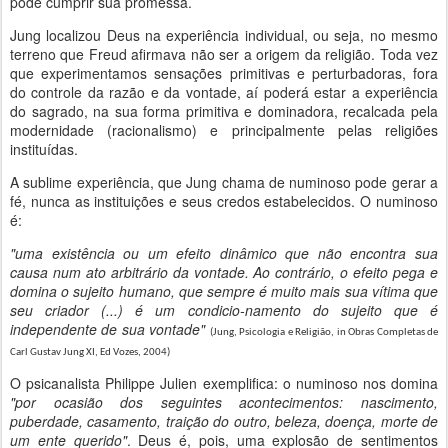
pode cumprir sua promessa.
Jung localizou Deus na experiência individual, ou seja, no mesmo
terreno que Freud afirmava não ser a origem da religião. Toda vez
que experimentamos sensações primitivas e perturbadoras, fora
do controle da razão e da vontade, aí poderá estar a experiência
do sagrado, na sua forma primitiva e dominadora, recalcada pela
modernidade (racionalismo) e principalmente pelas religiões
instituídas.
A sublime experiência, que Jung chama de numinoso pode gerar a
fé, nunca as instituições e seus credos estabelecidos. O numinoso
é:
"uma existência ou um efeito dinâmico que não encontra sua
causa num ato arbitrário da vontade. Ao contrário, o efeito pega e
domina o sujeito humano, que sempre é muito mais sua vítima que
seu criador (...) é um condicio-namento do sujeito que é
independente de sua vontade"
(Jung, Psicologia e Religião, in Obras Completas de
Carl Gustav Jung XI, Ed Vozes, 2004)
O psicanalista Philippe Julien exemplifica: o numinoso nos domina
"por ocasião dos seguintes acontecimentos: nascimento,
puberdade, casamento, traição do outro, beleza, doença, morte de
um ente querido"
. Deus é, pois, uma explosão de sentimentos