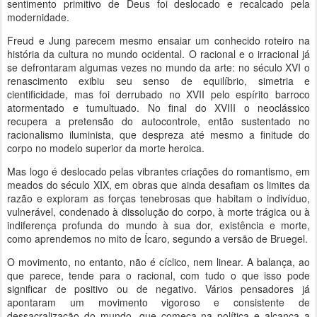
sentimento primitivo de Deus foi deslocado e recalcado pela
modernidade.
Freud e Jung parecem mesmo ensaiar um conhecido roteiro na
história da cultura no mundo ocidental. O racional e o irracional já
se defrontaram algumas vezes no mundo da arte: no século XVI o
renascimento exibiu seu senso de equilíbrio, simetria e
cientificidade, mas foi derrubado no XVII pelo espírito barroco
atormentado e tumultuado. No final do XVIII o neoclássico
recupera a pretensão do autocontrole, então sustentado no
racionalismo iluminista, que despreza até mesmo a finitude do
corpo no modelo superior da morte heroica.
Mas logo é deslocado pelas vibrantes criações do romantismo, em
meados do século XIX, em obras que ainda desafiam os limites da
razão e exploram as forças tenebrosas que habitam o indivíduo,
vulnerável, condenado à dissolução do corpo, à morte trágica ou à
indiferença profunda do mundo à sua dor, existência e morte,
como aprendemos no mito de Ícaro, segundo a versão de Bruegel.
O movimento, no entanto, não é cíclico, nem linear. A balança, ao
que parece, tende para o racional, com tudo o que isso pode
significar de positivo ou de negativo. Vários pensadores já
apontaram um movimento vigoroso e consistente de
dessacralização do mundo, que começa na política e alcança a