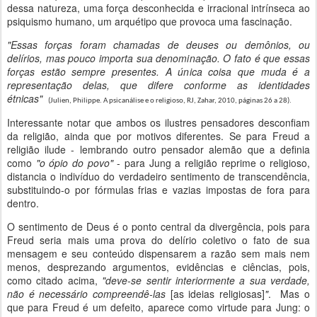
dessa natureza, uma força desconhecida e irracional intrínseca ao
psiquismo humano, um arquétipo que provoca uma fascinação.
"Essas forças foram chamadas de deuses ou demônios, ou
delírios, mas pouco importa sua denominação. O fato é que essas
forças estão sempre presentes. A única coisa que muda é a
representação delas, que difere conforme as identidades
étnicas"
(Julien, Philippe. A psicanálise e o religioso, RJ, Zahar, 2010, páginas 26 a 28).
Interessante notar que ambos os ilustres pensadores desconfiam
da religião, ainda que por motivos diferentes. Se para Freud a
religião ilude - lembrando outro pensador alemão que a definia
como
"o ópio do povo"
- para Jung a religião reprime o religioso,
distancia o indivíduo do verdadeiro sentimento de transcendência,
substituindo-o por fórmulas frias e vazias impostas de fora para
dentro.
O sentimento de Deus é o ponto central da divergência, pois para
Freud seria mais uma prova do delírio coletivo o fato de sua
mensagem e seu conteúdo dispensarem a razão sem mais nem
menos, desprezando argumentos, evidências e ciências, pois,
como citado acima,
"deve-se sentir interiormente a sua verdade,
não é necessário compreendê-las
[as ideias religiosas]
"
. Mas o
que para Freud é um defeito, aparece como virtude para Jung: o