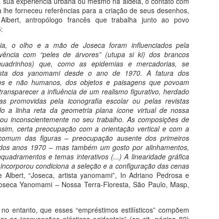
 na sua experiência urbana ou mesmo na aldeia, o contato com
vai lhe proporcionar mais 
lhe forneceu referências para a criação de seus desenhos,
discreto sorriso como expr
lbert, antropólogo francês que trabalha junto ao povo
compreende. Não precisa ve
:
museus, todas as obras, na
descortinar aos seus olhos
ia, o olho e a mão de Joseca foram influenciados pela
alma. As esculturas ganh
ivência com “peles de árvores” (utupa si ki) dos brancos
retratado, do mais humilde
e quadrinhos) que, como as epidemias e mercadorias, se
esta dos yanomami desde o ano de 1970. A fatura dos
os e não humanos, dos objetos e paisagens que povoam
ransparecer a influência de um realismo figurativo, herdado
cas promovidas pela iconografia escolar ou pelas revistas
do a linha reta da geometria plana ícone virtual de nossa
ou inconscientemente no seu trabalho. As composições de
sim, certa preocupação com a orientação vertical e com a
 comum das figuras – preocupação ausente dos primeiros
os anos 1970 – mas também um gosto por alinhamentos,
quadramentos e temas interativos (...) A linearidade gráfica
 incorporou condiciona a seleção e a configuração das cenas
 Albert, “Joseca, artista yanomami”, In Adriano Pedrosa e
 Joseca Yanomami – Nossa Terra-Floresta, São Paulo, Masp,
, no entanto, que esses “empréstimos estilísticos” compõem