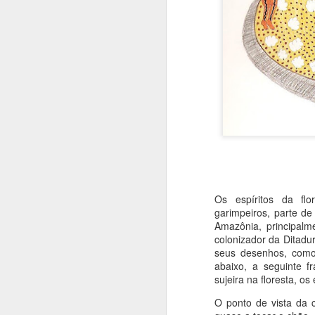
re
e
Jean-Claude Carriére e Milos
h
Formam,
A
Um caso raro de literatura que
brota do cinema, que por sua vez
brotou da pintura.
A
As
c
s
p
ja
or
Os espíritos da fl
garimpeiros, parte de
J
Amazônia, principalm
colonizador da Ditadur
seus desenhos, como
T
abaixo, a seguinte f
sujeira na floresta, os
S
B
O ponto de vista da 
m