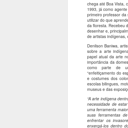
fi
chega até Boa Vista, 
u
1993, já como agente 
pi
primeiro professor da 
utilizar do que aprend
da floresta. Recebeu 
J
desenhar e, principal
de artistas indígenas,
Denilson Baniwa, artis
A
sobre a arte indígen
papel atual da arte n
V
importância da domes
da
como parte de um
d
“enfeitiçamento do es
c
e costumes dos colon
escolas bilingues, mot
museus e das exposiç
J
“A arte indígena dent
necessidade de esta
uma ferramenta maior 
Pa
suas ferramentas de
enfrentar os invaso
Ir
enxergá-los dentro d