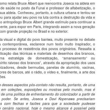
losofia, literatura, cinema e muita autorreflexão. Você encontrará aqui
como relata Bruce Albert que reencontra Joseca na aldeia em
m panorama amplo dos caminhos da humanidade convertidos em
de saúde no posto da Funai e professor de alfabetização, o
ntura, escultura, arquitetura, música, só para nosso deleite.
sua aldeia. Conheceu, portanto, a cultura urbana e tentou se
eu para ajudar seu povo na luta contra a destruição da vida e
do antropólogo Bruce Albert grande estímulo para continuar a
O romance da história
UL
mente, para expor em Paris, integrando assim a nova geração
20
Do livro O Romance da História - História do Mundo Através da
 com grande projeção no Brasil e no exterior.
Literatura
ta visual e digital do povo baniwa, muito presente no debate
presentação
a contemporânea, esclarece num texto muito inspirador, o
o processo de resistência dos povos originários. Ressalta a
ocê começa aqui uma viagem no tempo pelos sete mares nas asas
ticação das técnicas e materiais de desenhos dos brancos,
 imaginação literária. São 22 paradas em terras e culturas tão
a estratégia de domesticação, “amansamento” ou
istantes do mundo atual e, ao mesmo tempo, tão próximas do que já
pírito raivoso dos brancos”, através da apropriação dos usos
arregamos na alma.
izadores, desde bermudas, panelas de alumínio, vacinas,
ores de barcos, até o rádio, o vídeo e, finalmente, a arte dos
ões.
Masp e Pinacoteca
UL
16
ro desses aspectos pós-contato não resulta, portanto, de uma
Viagem de Encerramento 2026
r em coleções, exposições ou mostras pelo mundo, mas é
de uma política de enfrentamento do colonizador a partir de
ra prolongar o prazer
 poder. Se antes, Joseca e Davi Kopenawa precisariam
res com flechas e facões para que a sociedade pudesse
 ao Masp é satisfação garantida.
o cenário nacional, hoje o mesmo alcance é possível pela