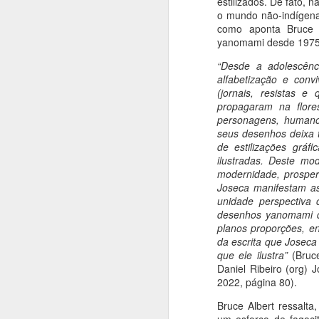
estilizados. De fato,
o mundo não-indígena 
como aponta Bruce A
yanomami desde 1975
“Desde a adolescênc
alfabetização e conv
(jornais, resistas 
propagaram na flor
personagens, human
seus desenhos deixa t
de estilizações gráfi
ilustradas. Deste mo
modernidade, prosper
Joseca manifestam as
unidade perspectiva
desenhos yanomami d
planos proporções, en
da escrita que Joseca
que ele ilustra”
(Bruce
Daniel Ribeiro (org)
2022, página 80).
Bruce Albert ressalta