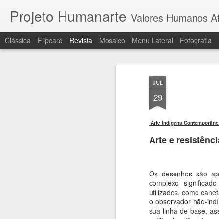
Projeto Humanarte
Valores Humanos At
Clássica
Flipcard
Revista
Mosaico
Menu Lateral
Fotografia
JUL
29
Arte Indígena Contemporâne
Arte e resistênci
Os desenhos são apa
complexo significad
utilizados, como canet
o observador não-indí
sua linha de base, as