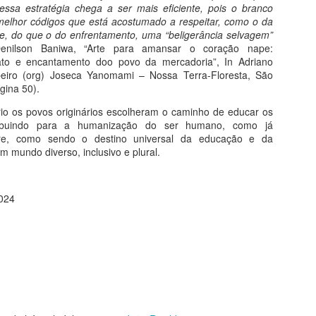
essa estratégia chega a ser mais eficiente, pois o branco
lhor códigos que está acostumado a respeitar, como o da
rte, do que o do enfrentamento, uma “beligerância selvagem”
nilson Baniwa, “Arte para amansar o coração nape:
ato e encantamento doo povo da mercadoria”, In Adriano
História da Ética
UL
beiro (org) Joseca Yanomami – Nossa Terra-Floresta, São
1
gina 50).
Do livro Breve história da ética - De Sócrates a Paulo Freire
ório os povos originários escolheram o caminho de educar os
e Sócrates a Paulo Freire
tribuindo para a humanização do ser humano, como já
ire, como sendo o destino universal da educação e da
sse livro apresenta de forma sucinta, bem-humorada e enriquecedora,
m mundo diverso, inclusivo e plural.
lgumas reflexões sobre como viver melhor em um mundo melhor,
ormuladas por alguns dos mais importantes pensadores da
umanidade, associadas a mentalidades e sensibilidades difusas em
ferentes tempos históricos.
2024
BNCC e Humanarte
UN
30
Expressão Oral e Escrita Através da Arte
 Infantil ao Fundamental
o curso de formação Humanarte, o educador será estimulado a usar