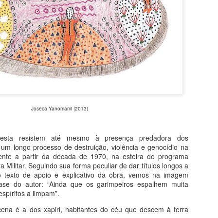
ligiosidade e sincretismo, gênero e raça, singularidade e coletividade,
700 m2 em 15 painéis de 15
spaço público e privado, entre outros binômios mais ou menos
metros de altura.
armoniosos.
Fé na Arte 1 - Etiópia
UG
1
Do livro Segredos da Alma na Arte
pocalipse em Lalibela
 onze igrejas de Lalibela, ainda hoje centro de oração e peregrinação
ristã, foram proclamadas patrimônio da humanidade pela Unesco. É
implesmente inacreditável como foram escavadas na pedra até
Joseca Yanomami (2013)
ermanecerem ligadas à rocha-mãe apenas pela base. Portas, tetos,
nelas e colunas internas foram milimetricamente esculpidas no bloco
iginal.
oresta resistem até mesmo à presença predadora dos
 um longo processo de destruição, violência e genocídio na
Segredos da Alma na Arte - O Livro
UL
ente a partir da década de 1970, na esteira do programa
27
Volume único e revisado: receba pelo correio
a Militar. Seguindo sua forma peculiar de dar títulos longos a
 texto de apoio e explicativo da obra, vemos na imagem
emas da Arte e da Vida
rase do autor: “Ainda que os garimpeiros espalhem muita
 espíritos a limpam”.
eus pecados, segundo a arte gótica, seus prazeres insanos segundo
osch e sua autopunição segundo Michelangelo. A louca paixão em
cena é a dos xapiri, habitantes do céu que descem à terra
ármore de Camille Claudel e a separação com Frida Kahlo. O louco