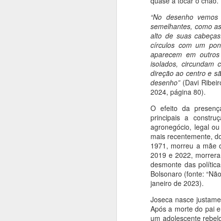
quase a tocar o chão.
a
“No desenho vemos t
T
semelhantes, como as
alto de suas cabeça
J
círculos com um pon
aparecem em outros 
isolados, circundam
direção ao centro e s
A
desenho”
(Davi Ribeir
2024, página 80).
Hi
oc
O efeito da presenç
li
principais a constr
d
agronegócio, legal ou
p
mais recentemente, do
ar
1971, morreu a mãe d
2019 e 2022, morrera
J
desmonte das política
Bolsonaro (fonte: “N
janeiro de 2023).
N
Joseca nasce justamen
O
Após a morte do pai em
pa
um adolescente rebeld