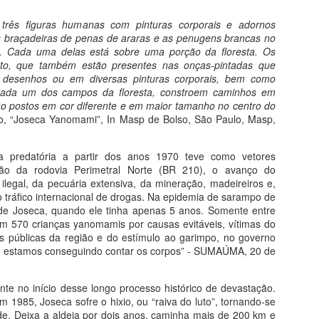
mor de Picasso e Chico Buarque, com um alerta de Fernando Pessoa.
rês figuras humanas com pinturas corporais e adornos
odo o ódio do mundo com Goya, toda a inveja com Bosch novamente.
 braçadeiras de penas de araras e as penugens brancas no
s. Cada uma delas está sobre uma porção da floresta. Os
20 Lições de Arte
UL
to, que também estão presentes nas onças-pintadas que
26
desenhos ou em diversas pinturas corporais, bem como
Do livro História da Arte em 20 Lições
 cada um dos campos da floresta, constroem caminhos em
ão postos em cor diferente e em maior tamanho no centro do
tualizada e Compacta
o, “Joseca Yanomami”, In Masp de Bolso, São Paulo, Masp,
stória da Arte em 20 Lições conduz o leitor pelos caminhos da arte
idental, da pré-história à arte contemporânea, através de uma
a predatória a partir dos anos 1970 teve como vetores
nguagem leve, precisa e atualizada. Está alinhada ao desenvolvimento
ução da rodovia Perimetral Norte (BR 210), o avanço do
a pesquisa em história da arte, que tem conhecido um crescimento
 ilegal, da pecuária extensiva, da mineração, madeireiros e,
recioso com novas teses e novas abordagens, principalmente sobre a
 tráfico internacional de drogas. Na epidemia de sarampo de
te brasileira.
e Joseca, quando ele tinha apenas 5 anos. Somente entre
Curso Humanarte 2º Semestre 2026
m 570 crianças yanomamis por causas evitáveis, vítimas do
UL
s públicas da região e do estímulo ao garimpo, no governo
25
Projeto Humanarte-Sanquim 2026
ão estamos conseguindo contar os corpos” - SUMAÚMA, 20 de
ova temporada
te no início desse longo processo histórico de devastação.
s cursos do Projeto Humanarte no segundo semestre de 2026, em
 1985, Joseca sofre o hixio, ou “raiva do luto”, tornando-se
rceria com o Projeto Sanquim Cultural, oferecem arte, cultura,
e. Deixa a aldeia por dois anos, caminha mais de 200 km e