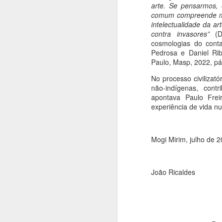
arte. Se pensarmos, 
comum compreende me
intelectualidade da a
contra invasores”
(De
cosmologias do cont
J
Pedrosa e Daniel Ri
Paulo, Masp, 2022, pá
No processo civilizat
D
não-indígenas, con
apontava Paulo Fre
E
experiência de vida nu
a
f
h
di
Mogi Mirim, julho de 
J
João Ricaldes
Do
N