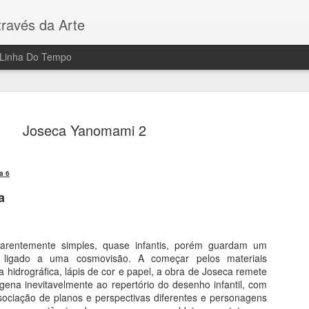
ravés da Arte
Linha Do Tempo
Joseca Yanomami 2
a 6
Paris 100
AUG
a
7
5 Museus - 100 Ob
Toda a Arte em Paris
rentemente simples, quase infantis, porém guardam um
o ligado a uma cosmovisão. A começar pelos materiais
Sua visita a Paris será dif
a hidrográfica, lápis de cor e papel, a obra de Joseca remete
principais museus da Cidad
gena inevitavelmente ao repertório do desenho infantil, com
prima, decifrar seu signific
sociação de planos e perspectivas diferentes e personagens
passam despercebidos aos o