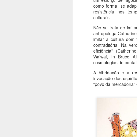
um esforço de fagocit
como forma se adapta
resistência nos tem
culturais.
Não se trata de imit
antropóloga Catherine
Fantasmas de Goya
imitar a cultura dom
AUG
contraditória. Na ve
6
Gravuras (em metal): "Os
eficiência” (Catheri
desastres da Guerra"
Waiwai, In Bruce Al
(1810)
cosmologias do contat
Francisco de Goya e Lucientes
A hibridação e a re
(1746 - 1828)
invocação dos espírit
“povo da mercadoria” e
Filme: "Sombras de Goya" (EUA-
A
ESP, 2006),
Direção de Milos Formam, com
A
Javier Barden e Natalie Portman
"
Livro: "Os Fantasmas de Goya",
pe
S.P., Companhia das Letras,
en
2007.