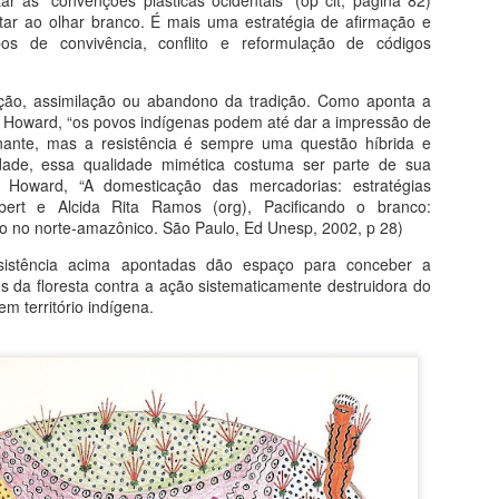
ar as “convenções plásticas ocidentais” (op cit, página 82)
r ao olhar branco. É mais uma estratégia de afirmação e
pos de convivência, conflito e reformulação de códigos
ação, assimilação ou abandono da tradição. Como aponta a
 Howard, “os povos indígenas podem até dar a impressão de
Saint-Chapelle - Paris
Fé na Arte 2 - Congo
inante, mas a resistência é sempre uma questão híbrida e
AUG
AUG
rdade, essa qualidade mimética costuma ser parte de sua
5
4
Do livro História da Arte em
Do livro Segredos da Alma
ne Howard, “A domesticação das mercadorias: estratégias
200 Obras
na Arte
bert e Alcida Rita Ramos (org), Pacificando o branco:
o no norte-amazônico. São Paulo, Ed Unesp, 2002, p 28)
Vitrais da Alma
Santo Antônio do Congo
sistência acima apontadas dão espaço para conceber a
Inaugurada em 1283, a delicada
Com apenas 25 centímetros, esta
os da floresta contra a ação sistematicamente destruidora do
Igreja de Saint Chapelle é a
peça de latão datada do começo
m território indígena.
expressão mais sofisticada da
do século XVII, testemunha um
Maria Auxiliadora da Silva
UG
arquitetura gótica (figura 33). Sua
notável encontro de civilizações.
2
Arte Popular Contemporânea
visão interior é simplesmente
resplandecente. Um mundo de
Crucifixo (século 17), 25 cm,
lém dos Preconceitos de Arte
luzes e cores arrebata a alma do
Metropolitan N.Y.
visitante. Mais de ¾ de todas as
A potência de Auxiliadora está na capacidade de simultaneamente
paredes é feita de vidro, com
rtencer e despertencer: sua obra é fruto de um trânsito constante
mais de 1100 imagens sagradas
tre tradição e modernidade, o rural e o urbano, moda e cultura pop,
em vitrais coloridos que ocupam