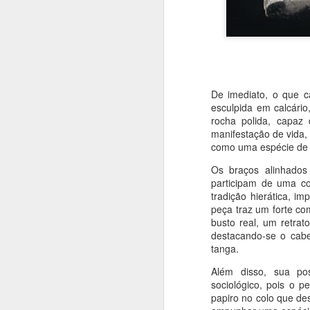
Saint-Chapelle - Paris
AUG
5
Do livro História da Arte em
200 Obras
Vitrais da Alma
Inaugurada em 1283, a delicada
De imediato, o que c
Igreja de Saint Chapelle é a
esculpida em calcário
expressão mais sofisticada da
rocha polida, capaz
A
arquitetura gótica (figura 33). Sua
manifestação de vida,
visão interior é simplesmente
como uma espécie de 
resplandecente. Um mundo de
Os braços alinhados
A
luzes e cores arrebata a alma do
participam de uma c
visitante. Mais de ¾ de todas as
tradição hierática, im
As
paredes é feita de vidro, com
peça traz um forte c
c
mais de 1100 imagens sagradas
busto real, um retrat
s
em vitrais coloridos que ocupam
destacando-se o cab
p
700 m2 em 15 painéis de 15
tanga.
ja
metros de altura.
or
Além disso, sua pos
J
sociológico, pois o 
papiro no colo que de