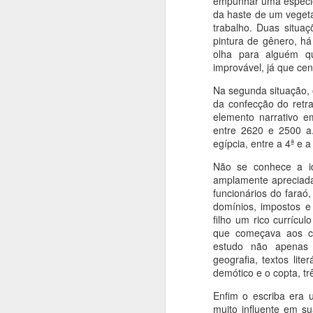
empunhar uma espécie 
da haste de um vegeta
T
trabalho. Duas situa
pintura de gênero, h
S
olha para alguém q
B
improvável, já que ce
m
a
Na segunda situação, o
T
da confecção do retr
elemento narrativo e
entre 2620 e 2500 a.
J
egípcia, entre a 4ª e 
Não se conhece a id
A
amplamente apreciada
funcionários do faraó
Hi
domínios, impostos e
oc
filho um rico currícul
li
que começava aos c
d
estudo não apenas 
p
geografia, textos lite
ar
demótico e o copta, tr
J
Enfim o escriba era 
muito influente em s