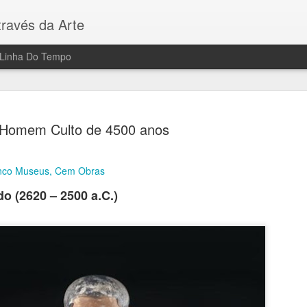
ravés da Arte
Linha Do Tempo
Homem Culto de 4500 anos
inco Museus, Cem Obras
Fantasmas
AUG
o (2620 – 2500 a.C.)
6
Gravuras (em metal
Francisco de Goya e Lucien
Filme: "Sombras de Goya"
Direção de Milos Formam, 