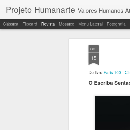
Projeto Humanarte
Valores Humanos At
Clássica
Flipcard
Revista
Mosaico
Menu Lateral
Fotografia
OCT
15
Do livro
Paris 100 - C
O Escriba Sentad