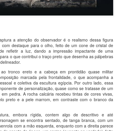
Fé na Arte 2 - Congo
Santa Sabedoria
AUG
AUG
4
3
Do livro Segredos da Alma
Do Livro História da Arte em
na Arte
200 Obras
Santo Antônio do Congo
Patrimônio da Humanidade
Com apenas 25 centímetros, esta
A arte bizantina, iniciada no V,
aptura a atenção do observador é o realismo dessa figura
peça de latão datada do começo
nasce justamente na porção
, com destaque para o olho, feito de um cone de cristal de
do século XVII, testemunha um
oriental do território que
 de refletir a luz, dando a impressão impactante de uma
Fé na Arte 1 - Etiópia
UG
notável encontro de civilizações.
sobreviveu à onda de invasões
 para o que contribui o traço preto que desenha as pálpebras
1
Do livro Segredos da Alma na Arte
bárbaras responsáveis pela queda
delineador.
Crucifixo (século 17), 25 cm,
de Roma no ano 476. A parte do
 ao tronco ereto e a cabeça em prontidão quase militar
pocalipse em Lalibela
Metropolitan N.Y.
Império que não ruiu falava o
omposição marcada pela frontalidade, o que acompanha a
idioma grego e tinha a capital em
pessoal e coletiva da escultura egípcia. Por outro lado, essa
 onze igrejas de Lalibela, ainda hoje centro de oração e peregrinação
Constantinopla, antiga Bizâncio
omponente de personalização, quase como se tratasse de um
ristã, foram proclamadas patrimônio da humanidade pela Unesco. É
(hoje Istambul), onde floresceu
o em pedra. A rocha calcária recebeu tintas de cores vivas,
implesmente inacreditável como foram escavadas na pedra até
uma milenar civilização urbana,
elo preto e a pele marrom, em contraste com o branco da
ermanecerem ligadas à rocha-mãe apenas pela base. Portas, tetos,
comercial e de grande vitalidade
nelas e colunas internas foram milimetricamente esculpidas no bloco
cultural.
iginal.
tura, embora rígida, contem algo de descritivo e até
Segredos da Alma na Arte - O Livro
UL
personagem se encontra sentado, de tanga branca, com um
27
senrola com a mão esquerda, enquanto com a direita parece
Volume único e revisado: receba pelo correio