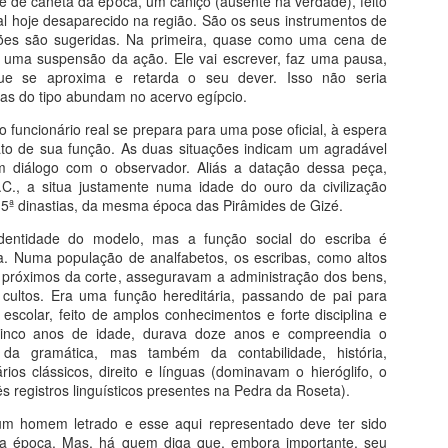
de caneta da época, um caniço (ausente na verdade), feito
l hoje desaparecido na região. São os seus instrumentos de
emas da Arte e da Vida
ções são sugeridas. Na primeira, quase como uma cena de
á uma suspensão da ação. Ele vai escrever, faz uma pausa,
eus pecados, segundo a arte gótica, seus prazeres insanos segundo
ue se aproxima e retarda o seu dever. Isso não seria
osch e sua autopunição segundo Michelangelo. A louca paixão em
nas do tipo abundam no acervo egípcio.
ármore de Camille Claudel e a separação com Frida Kahlo. O louco
mor de Picasso e Chico Buarque, com um alerta de Fernando Pessoa.
 funcionário real se prepara para uma pose oficial, à espera
odo o ódio do mundo com Goya, toda a inveja com Bosch novamente.
ato de sua função. As duas situações indicam um agradável
m diálogo com o observador. Aliás a datação dessa peça,
C., a situa justamente numa idade do ouro da civilização
20 Lições de Arte
UL
a 5ª dinastias, da mesma época das Pirâmides de Gizé.
26
Do livro História da Arte em 20 Lições
entidade do modelo, mas a função social do escriba é
tualizada e Compacta
. Numa população de analfabetos, os escribas, como altos
, próximos da corte, asseguravam a administração dos bens,
stória da Arte em 20 Lições conduz o leitor pelos caminhos da arte
 cultos. Era uma função hereditária, passando de pai para
idental, da pré-história à arte contemporânea, através de uma
o escolar, feito de amplos conhecimentos e forte disciplina e
nguagem leve, precisa e atualizada. Está alinhada ao desenvolvimento
inco anos de idade, durava doze anos e compreendia o
a pesquisa em história da arte, que tem conhecido um crescimento
da gramática, mas também da contabilidade, história,
recioso com novas teses e novas abordagens, principalmente sobre a
rários clássicos, direito e línguas (dominavam o hieróglifo, o
te brasileira.
ês registros linguísticos presentes na Pedra da Roseta).
Curso Humanarte 2º Semestre 2026
UL
um homem letrado e esse aqui representado deve ter sido
25
ua época. Mas, há quem diga que, embora importante, seu
Projeto Humanarte-Sanquim 2026