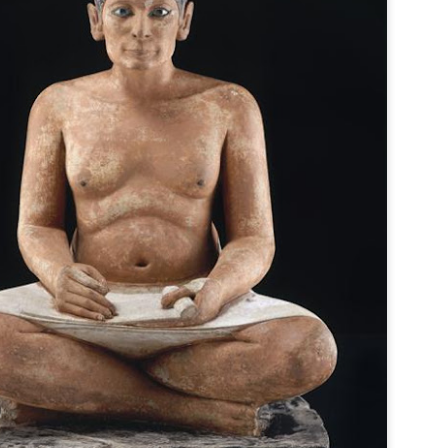
Livro: "Os Fantasmas de G
2007.
Jean-Claude Carriére e Mi
Um caso raro de literatura 
brotou da pintura. O diretor
mesmo nome do filme origin
gravado em metal (técnica d
Francisco de Goya e Lucie