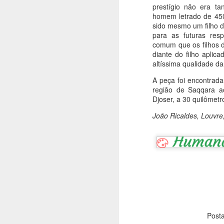
prestígio não era t
homem letrado de 4500
N
sido mesmo um filho 
para as futuras res
O
comum que os filhos d
pa
diante do filho aplic
fi
altíssima qualidade da
u
pi
A peça foi encontrad
região de Saqqara a
Djoser, a 30 quilômetro
J
João Ricaldes, Louvre,
T
Su
p
de
de
p
s
J
Post