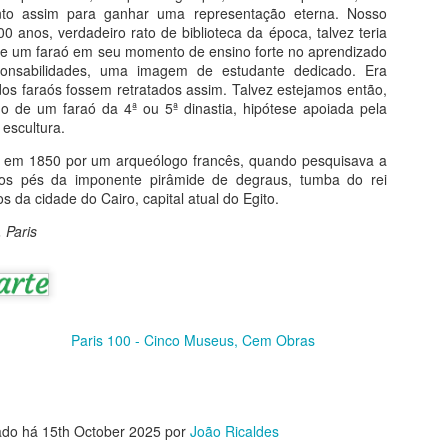
anto assim para ganhar uma representação eterna. Nosso
 anos, verdadeiro rato de biblioteca da época, talvez teria
ova temporada
de um faraó em seu momento de ensino forte no aprendizado
ponsabilidades, uma imagem de estudante dedicado. Era
s cursos do Projeto Humanarte no segundo semestre de 2026, em
os faraós fossem retratados assim. Talvez estejamos então,
rceria com o Projeto Sanquim Cultural, oferecem arte, cultura,
ado de um faraó da 4ª ou 5ª dinastia, hipótese apoiada pela
losofia, literatura, cinema e muita autorreflexão. Você encontrará aqui
 escultura.
m panorama amplo dos caminhos da humanidade convertidos em
ntura, escultura, arquitetura, música, só para nosso deleite.
a em 1850 por um arqueólogo francês, quando pesquisava a
os pés da imponente pirâmide de degraus, tumba do rei
Paris 100
s da cidade do Cairo, capital atual do Egito.
UL
24
5 Museus - 100 Obras
 Paris
oda a Arte em Paris
a visita a Paris será diferente. Caminhar pelos corredores dos
rincipais museus da Cidade-Luz, encarar sem pressa cada obra-prima,
cifrar seu significado, deslizar os olhos pelos detalhes que passam
Paris 100 - Cinco Museus, Cem Obras
spercebidos aos outros visitantes, tudo isso certamente vai lhe
roporcionar mais prazer em sua viagem, um deleite, um discreto
orriso como expressão de quem saboreia o que compreende.
O romance da história
UL
ado há
15th October 2025
por
João Ricaldes
20