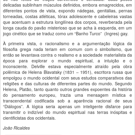
delicadas sublinham músculos definidos, embora emagrecidos, em
diferentes pontos de vista, expondo nádegas, genitálias, pernas
torneadas, costas atléticas, tórax adolescente e cabeleiras vastas
que acentuam a estrutura longilínea dos corpos, reverberada pela
longa cauda do pavão misterioso que se acha à esquerda, em um
jogo cinético que se traduz como um “Banho Turco” (Ingres) gay.
À primeira vista, o racionalismo e a argumentação lógica da
filosofia grega nada teriam em comum com o simbolismo, que
então se levantava contra o realismo e a sociedade materialista da
época para explorar o mundo espiritual, a intuição e o
inconsciente. Delville estava especialmente atraído pela obra
polêmica de Helena Blavatsky (1831 – 1951), escritora russa que
empolgou o mundo ocidental com seus estudos comparativos das
religiões e das culturas de diferentes partes do mundo. Segundo
Helena, Platão, tanto quanto outros grandes expoentes da história
do pensamento europeu, trazia uma mensagem mística e
transcendental codificada sob a aparência racional de seus
“Diálogos”. A lógica seria apenas um inteligente disfarce para
transmitir o indizível do mundo espiritual nas terras inóspitas e
cientificistas dos ocidentais.
João Ricaldes