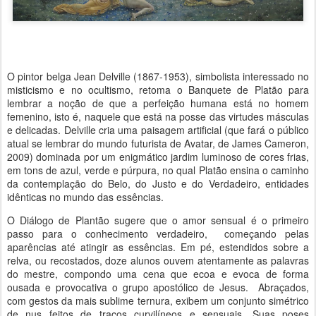
O pintor belga Jean Delville (1867-1953), simbolista interessado no
misticismo e no ocultismo, retoma o Banquete de Platão para
lembrar a noção de que a perfeição humana está no homem
femenino, isto é, naquele que está na posse das virtudes másculas
e delicadas. Delville cria uma paisagem artificial (que fará o público
atual se lembrar do mundo futurista de Avatar, de James Cameron,
2009) dominada por um enigmático jardim luminoso de cores frias,
em tons de azul, verde e púrpura, no qual Platão ensina o caminho
da contemplação do Belo, do Justo e do Verdadeiro, entidades
idênticas no mundo das essências.
O Diálogo de Plantão sugere que o amor sensual é o primeiro
passo para o conhecimento verdadeiro, começando pelas
aparências até atingir as essências. Em pé, estendidos sobre a
relva, ou recostados, doze alunos ouvem atentamente as palavras
do mestre, compondo uma cena que ecoa e evoca de forma
ousada e provocativa o grupo apostólico de Jesus. Abraçados,
com gestos da mais sublime ternura, exibem um conjunto simétrico
de nus feitos de traços curvilíneos e sensuais. Suas poses